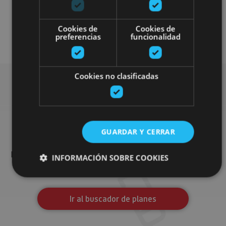
Localidades
Visitas guiadas
Cookies de
Cookies de
Monasterios
preferencias
funcionalidad
Cookies no clasificadas
Busca más planes
GUARDAR Y CERRAR
Encuentra planes y sugerencias para completar tu viaje en
Navarra: actividades organizadas, visitas y los eventos más
INFORMACIÓN SOBRE COOKIES
destados de la agenda.
Ir al buscador de planes
Cookies estrictamente necesarias
Cookies de rendimiento