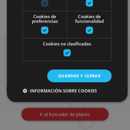
Localidades
Visitas guiadas
Cookies de
Cookies de
Monasterios
preferencias
funcionalidad
Cookies no clasificadas
Busca más planes
GUARDAR Y CERRAR
Encuentra planes y sugerencias para completar tu viaje en
Navarra: actividades organizadas, visitas y los eventos más
INFORMACIÓN SOBRE COOKIES
destados de la agenda.
Ir al buscador de planes
Cookies estrictamente necesarias
Cookies de rendimiento