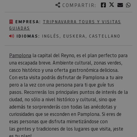
Twitter
Facebook
Corre
W
COMPARTIR:
EMPRESA:
TRIPNAVARRA TOURS Y VISITAS
GUIADAS
IDIOMAS:
INGLÉS, EUSKERA, CASTELLANO
Pamplona
la capital del Reyno, es el plan perfecto para
una escapada breve. Ambiente cultural, zonas verdes,
casco histórico y una oferta gastronómica deliciosa.
Con esta visita podrás disfrutar de Pamplona a tu aire
pero a la vez con una persona para ti que guíe tus
pasos. Recorrerás los principales puntos de interés de la
ciudad, no sólo a nivel histórico y cultural, sino que
además te sorprenderás con todas las anécdotas y
curiosidades que se esconden en Pamplona. Si eres de
esas personas que disfruta mimetizándose con
las gentes y tradiciones de los lugares que visita, ¡este
es tu plan!