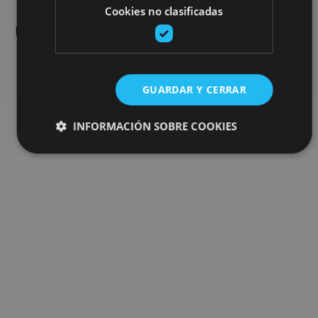
Cookies no clasificadas
Encuentra planes y sugerencias para completar tu viaje en
Navarra: actividades organizadas, visitas y los eventos más
destados de la agenda.
GUARDAR Y CERRAR
Ir al buscador de planes
INFORMACIÓN SOBRE COOKIES
Cookies estrictamente necesarias
Cookies de rendimiento
Cookies de preferencias
Cookies de funcionalidad
Cookies no clasificadas
Las cookies estrictamente necesarias permiten la
funcionalidad principal del sitio web, como el inicio de
sesión de usuario y la gestión de cuentas. El sitio web