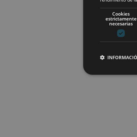
Cookies
estrictamente
necesarias
INFORMACIÓ
Cookies estrictam
Las cookies estrictam
gestión de cuentas. E
Nombre
CookieScriptConse