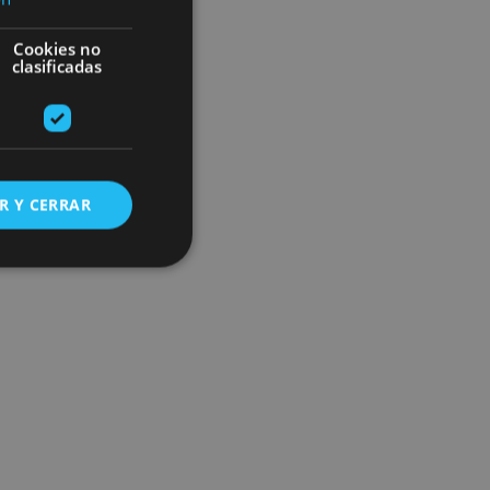
Cookies no
clasificadas
R Y CERRAR
s de funcionalidad
ión de usuario y la
ookie para recordar