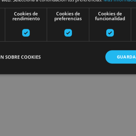
Cookies de
Cookies de
Cookies de
rendimiento
preferencias
funcionalidad
N SOBRE COOKIES
GUARDA
ente necesarias
Cookies de rendimiento
Cookies de preferencias
Cookie
Cookies no clasificadas
ente necesarias permiten la funcionalidad principal del sitio web, como el inicio de ses
l sitio web no se puede utilizar correctamente sin las cookies estrictamente necesarias.
Proveedor
/
Vencimiento
Descripción
Dominio
nt
1 mes
El servicio Cookie-Script.com utiliza esta c
CookieScript