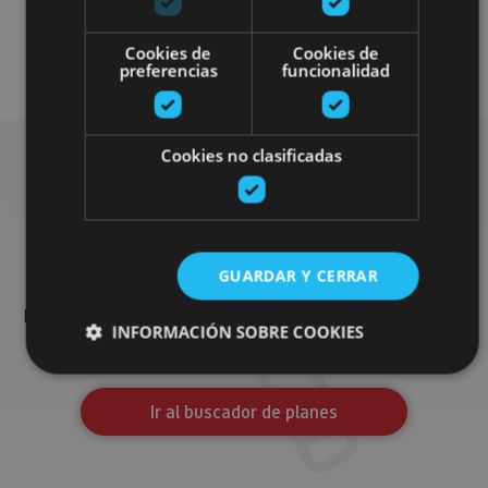
Cookies de
Cookies de
Enoturismo
preferencias
funcionalidad
Cookies no clasificadas
Busca más planes
GUARDAR Y CERRAR
Encuentra planes y sugerencias para completar tu viaje en
Navarra: actividades organizadas, visitas y los eventos más
INFORMACIÓN SOBRE COOKIES
destados de la agenda.
Ir al buscador de planes
Cookies estrictamente necesarias
Cookies de rendimiento
Cookies de preferencias