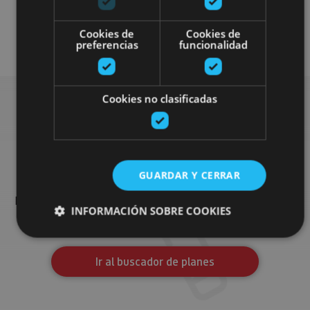
Cookies de
Cookies de
Enoturismo
preferencias
funcionalidad
Cookies no clasificadas
Busca más planes
GUARDAR Y CERRAR
Encuentra planes y sugerencias para completar tu viaje en
Navarra: actividades organizadas, visitas y los eventos más
INFORMACIÓN SOBRE COOKIES
destados de la agenda.
Ir al buscador de planes
Cookies estrictamente necesarias
Cookies de rendimiento
Cookies de preferencias