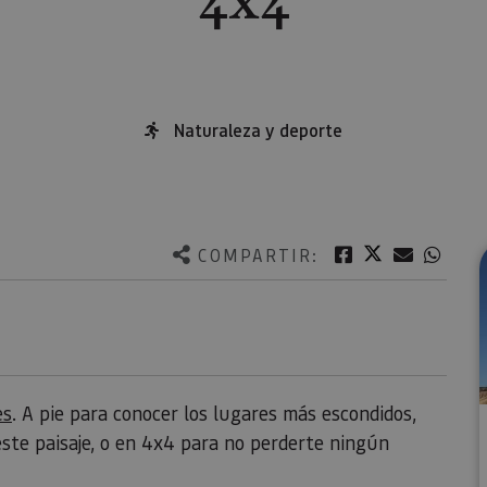
Naturaleza y deporte
Twitter
Facebook
Correo e
What
COMPARTIR:
es
. A pie para conocer los lugares más escondidos,
este paisaje, o en 4x4 para no perderte ningún
.