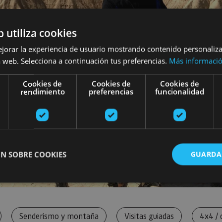
b utiliza cookies
ejorar la experiencia de usuario mostrando contenido personaliz
 web. Selecciona a continuación tus preferencias.
Más informaci
Cookies de
Cookies de
Cookies de
rendimiento
preferencias
funcionalidad
N SOBRE COOKIES
GUARDA
ente necesarias
Cookies de rendimiento
Cookies de preferencias
Cookie
Senderismo y montaña
Visitas guiadas
4x4 / 
Cookies no clasificadas