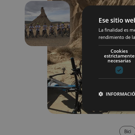
Ese sitio we
Anterior
La finalidad es m
rendimiento de la
Cookies
estrictamente
necesarias
INFORMACIÓ
Cookies estrictam
Bici