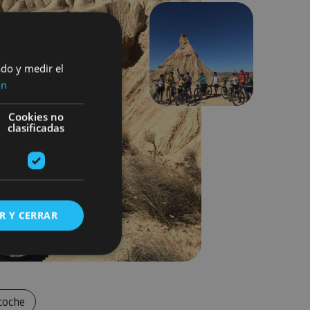
Siguiente
ado y medir el
ón
Cookies no
clasificadas
R Y CERRAR
s de funcionalidad
coche