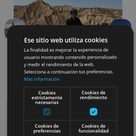
Anterior
Siguien
Ese sitio web utiliza cookies
La finalidad es mejorar la experiencia de
usuario mostrando contenido personalizado
y medir el rendimiento de la web.
Selecciona a continuación tus preferencias.
Más información
Bici
Senderismo y montaña
Cookies
Cookies de
estrictamente
rendimiento
necesarias
Visitas guiadas
4x4 / coche
Cookies de
Cookies de
preferencias
funcionalidad