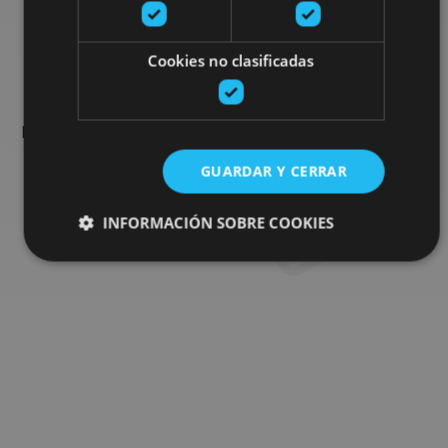
Busca más planes
Cookies no clasificadas
Encuentra planes y sugerencias para completar tu viaje en
Navarra: actividades organizadas, visitas y los eventos más
destados de la agenda.
GUARDAR Y CERRAR
Ir al buscador de planes
INFORMACIÓN SOBRE COOKIES
Cookies estrictamente necesarias
Cookies de rendimiento
Cookies de preferencias
Cookies de funcionalidad
Cookies no clasificadas