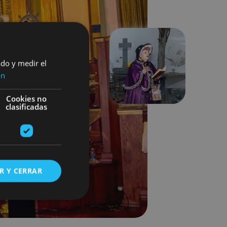
ado y medir el
Siguiente
ón
Cookies no
clasificadas
R Y CERRAR
s de funcionalidad