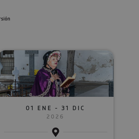
rsión
lectrónico
sApp
01 ENE - 31 DIC
2026