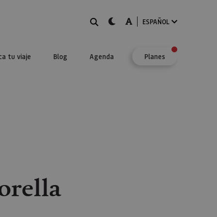
BUSCAR
dark-mode
A-mode
ESPAÑOL
ca tu viaje
Blog
Agenda
Planes
orella