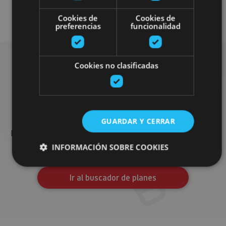
Visitas guiadas
Aire
Cookies de
Cookies de
preferencias
funcionalidad
Cookies no clasificadas
Busca más planes
Encuentra planes y sugerencias para completar tu viaje en
GUARDAR Y CERRAR
Navarra: actividades organizadas, visitas y los eventos más
destados de la agenda.
INFORMACIÓN SOBRE COOKIES
Ir al buscador de planes
Cookies estrictamente necesarias
Cookies de rendimiento
Cookies de preferencias