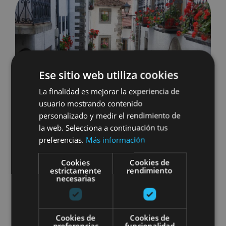
Ese sitio web utiliza cookies
La finalidad es mejorar la experiencia de
usuario mostrando contenido
personalizado y medir el rendimiento de
la web. Selecciona a continuación tus
preferencias.
Más información
Cookies
Cookies de
estrictamente
rendimiento
17 JUL, 2025
necesarias
ÚLTIMAS SEMANAS DE VERANO:
DESTINO NAVARRA
Cookies de
Cookies de
preferencias
funcionalidad