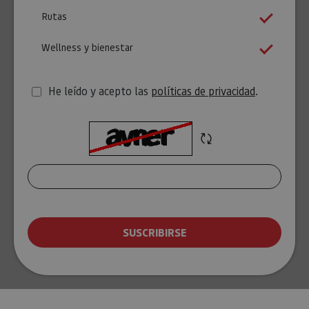
Rutas
Wellness y bienestar
He leído y acepto las
políticas de privacidad
.
Refrescar
T
CAPTCHA
e
x
t
o
SUSCRIBIRSE
d
e
v
e