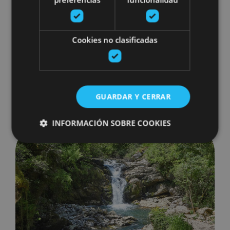
¿Eres de esas personas afortunadas a las que todavía
le queda una semanita de vacaciones a finales de
agosto o a principios de septiembre? Si la respuesta
Cookies no clasificadas
es sí, Navarra es una elección de lo más acertada.
¿Sabes por qué? Porque, además de sus...
Leer más
GUARDAR Y CERRAR
INFORMACIÓN SOBRE COOKIES
Las cascadas más bonitas de Navarra
Cookies estrictamente necesarias
Cookies de rendimiento
Cookies de preferencias
Cookies de funcionalidad
Cookies no clasificadas