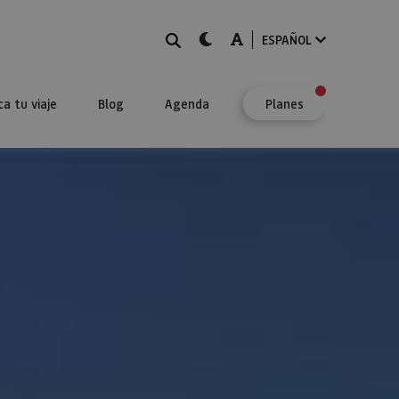
BUSCAR
dark-mode
A-mode
ESPAÑOL
ca tu viaje
Blog
Agenda
Planes