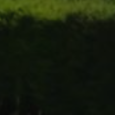
_pk_id.59.3f34
pageviewCount