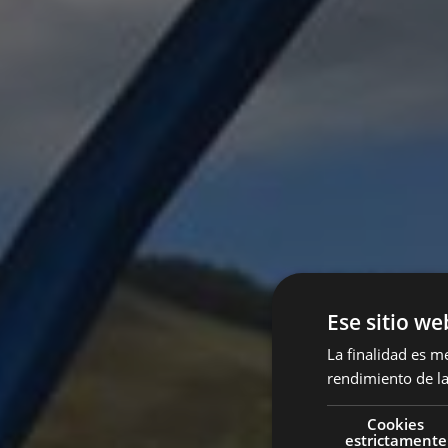
Ese sitio we
La finalidad es m
rendimiento de la
Pl
Cookies
estrictamente