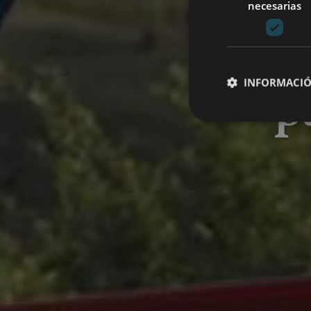
necesarias
Na
p
INFORMACIÓ
Cookies estrictam
Las cookies estrictam
gestión de cuentas. E
Nombre
CookieScriptConse
JSESSIONID