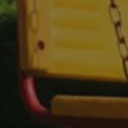
propietarios de sitios web a rastrear el compor
visitantes y medir el rendimiento del sitio. Es u
patrón, donde el prefijo _pk_ses es seguido por 
números y letras, que se cree que es un código d
dominio que configura la cookie.
www.visitnavarra.es
1 año
Este nombre de cookie está asociado con la plat
web de código abierto Piwik. Se utiliza para ayu
propietarios de sitios web a rastrear el compor
visitantes y medir el rendimiento del sitio. Es u
patrón, donde el prefijo _pk_id es seguido por u
números y letras, que se cree que es un código d
dominio que configura la cookie.
.visitnavarra.es
1 día
Esta cookie se utiliza para contar y rastrear las v
por un usuario durante su visita para mejorar y 
experiencia del usuario.