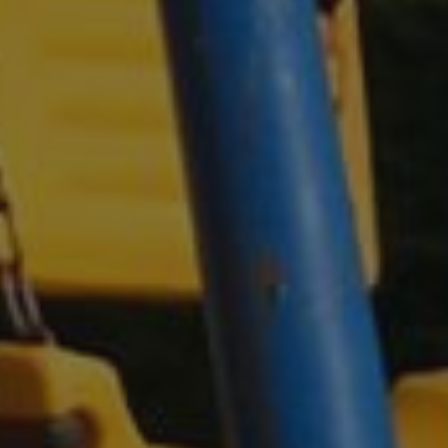
tamiento de los
na cookie de tipo
una serie corta de
e referencia para el
aforma de análisis
dar a los
tamiento de los
na cookie de tipo
na serie corta de
e referencia para el
istas de la página
personalizar la