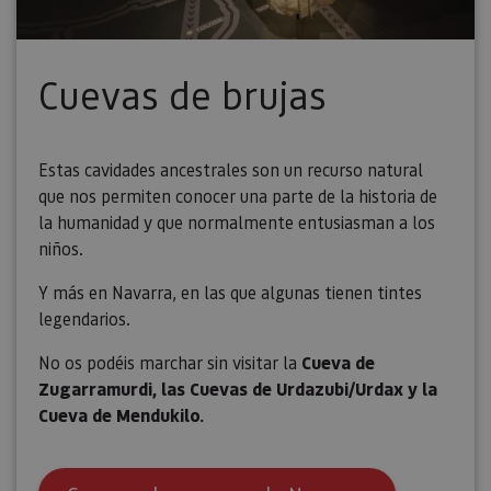
Piwik. Se 
para ayud
los propi
de sitios
rastrear e
Cuevas de brujas
comport
de los vis
y medir e
rendimie
sitio. Es 
cookie de
Estas cavidades ancestrales son un recurso natural
patrón, d
prefijo _
que nos permiten conocer una parte de la historia de
es seguid
la humanidad y que normalmente entusiasman a los
una serie
de númer
niños.
letras, qu
cree que 
código d
Y más en Navarra, en las que algunas tienen tintes
referenci
el domin
legendarios.
configura
cookie.
No os podéis marchar sin visitar la
Cueva de
_pk_id.59.3f34
www.visitnavarra.es
1 año
Este nom
Zugarramurdi, las Cuevas de Urdazubi/Urdax y la
cookie es
asociado 
Cueva de Mendukilo.
platafor
análisis 
código ab
Piwik. Se 
para ayud