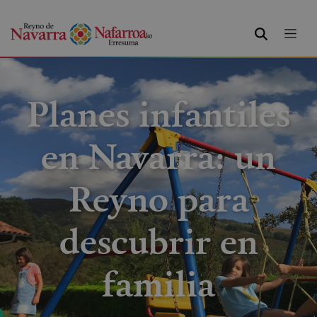
BUSCAR
Planes infantiles
en Navarra: un
Reyno para
descubrir en
familia