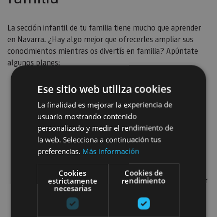
La sección infantil de tu familia tiene mucho que aprender
en Navarra. ¿Hay algo mejor que ofrecerles ampliar sus
conocimientos mientras os divertís en familia? Apúntate
algunos planes:
Ruta por castillos del Reyno
. El Cerco de Artajona,
Ese sitio web utiliza cookies
el Castillo de Javier o el de Olite son sencillamente
La finalidad es mejorar la experiencia de
imprescindibles. Déjales que los recorran de arriba
usuario mostrando contenido
abajo para conocer las estancias y suban a sus torres.
personalizado y medir el rendimiento de
la web. Selecciona a continuación tus
Visitas teatralizadas
: a lo largo del año distintos
preferencias.
Más información
monumentos y empresas ofrecen visitas con
personajes históricos, una forma muy divertida de
Cookies
Cookies de
conocer nuestra historia. ¡Verás cómo no van a perder
estrictamente
rendimiento
necesarias
detalle!