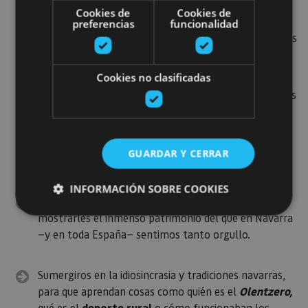
Callejear en
pueblos pintorescos
con siglos y siglos
Cookies de
Cookies de
de historia como Ochagavía, Amaiur, Estella-Lizarra,
preferencias
funcionalidad
Olite, Puente La Reina o Ujué. Aquí descubrirán muchos
de los secretos de la vida rural que les encantará.
Cookies no clasificadas
Visita a los museos
que hay a lo largo y ancho de las
tierras forales: el Museo de las Brujas de
Zugarramurdi, el Museo de la Piedra de Leitza o el
Museo de la Miel en el valle de Ultzama, son solo
GUARDAR Y CERRAR
algunos ejemplos.
INFORMACIÓN SOBRE COOKIES
Recorrer algún tramo del
Camino de Santiago
para
mostrarles el inmenso patrimonio del que en Navarra
—y en toda España— sentimos tanto orgullo.
Cookies estrictamente necesarias
Cookies de rendimiento
Sumergiros en la idiosincrasia y tradiciones navarras,
Cookies de preferencias
para que aprendan cosas como quién es el
Olentzero,
Cookies de funcionalidad
qué es el
deporte rural
o cómo funcionaban los