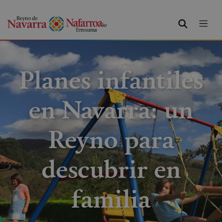
BUSCAR
Planes infantiles
en Navarra: un
Reyno para
descubrir en
familia