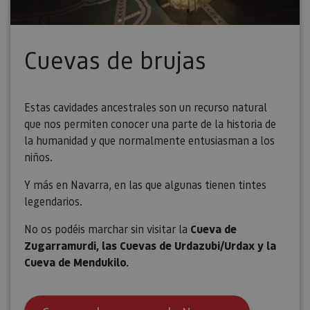
Piwik. Se 
para ayud
los propi
de sitios
rastrear e
Cuevas de brujas
comport
de los vis
y medir e
rendimie
sitio. Es 
cookie de
Estas cavidades ancestrales son un recurso natural
patrón, d
prefijo _
que nos permiten conocer una parte de la historia de
es seguid
la humanidad y que normalmente entusiasman a los
una serie
de númer
niños.
letras, qu
cree que 
código d
Y más en Navarra, en las que algunas tienen tintes
referenci
el domin
legendarios.
configura
cookie.
No os podéis marchar sin visitar la
Cueva de
_pk_id.59.3f34
www.visitnavarra.es
1 año
Este nom
Zugarramurdi, las Cuevas de Urdazubi/Urdax y la
cookie es
asociado 
Cueva de Mendukilo.
platafor
análisis 
código ab
Piwik. Se 
para ayud