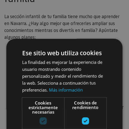
La sección infantil de tu familia tiene mucho que aprender
en Navarra. ¿Hay algo mejor que ofrecerles ampliar sus
conocimientos mientras os divertís en familia? Apúntate
algunos planes:
Ruta por castillos del Reyno
. El Cerco de Artajona,
Ese sitio web utiliza cookies
el Castillo de Javier o el de Olite son sencillamente
La finalidad es mejorar la experiencia de
imprescindibles. Déjales que los recorran de arriba
usuario mostrando contenido
abajo para conocer las estancias y suban a sus torres.
personalizado y medir el rendimiento de
la web. Selecciona a continuación tus
Visitas teatralizadas
: a lo largo del año distintos
preferencias.
Más información
monumentos y empresas ofrecen visitas con
personajes históricos, una forma muy divertida de
Cookies
Cookies de
conocer nuestra historia. ¡Verás cómo no van a perder
estrictamente
rendimiento
necesarias
detalle!