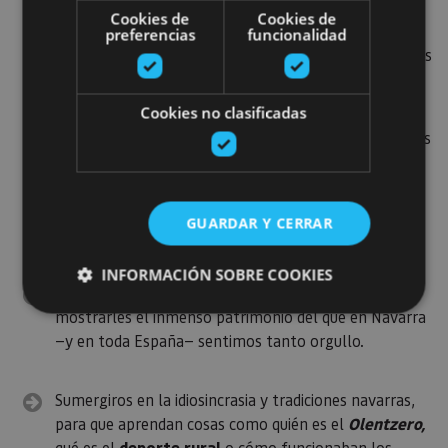
Callejear en
pueblos pintorescos
con siglos y siglos
Cookies de
Cookies de
de historia como Ochagavía, Amaiur, Estella-Lizarra,
preferencias
funcionalidad
Olite, Puente La Reina o Ujué. Aquí descubrirán muchos
de los secretos de la vida rural que les encantará.
Cookies no clasificadas
Visita a los museos
que hay a lo largo y ancho de las
tierras forales: el Museo de las Brujas de
Zugarramurdi, el Museo de la Piedra de Leitza o el
Museo de la Miel en el valle de Ultzama, son solo
GUARDAR Y CERRAR
algunos ejemplos.
INFORMACIÓN SOBRE COOKIES
Recorrer algún tramo del
Camino de Santiago
para
mostrarles el inmenso patrimonio del que en Navarra
—y en toda España— sentimos tanto orgullo.
Cookies estrictamente necesarias
Cookies de rendimiento
Sumergiros en la idiosincrasia y tradiciones navarras,
Cookies de preferencias
para que aprendan cosas como quién es el
Olentzero,
Cookies de funcionalidad
qué es el
deporte rural
o cómo funcionaban los