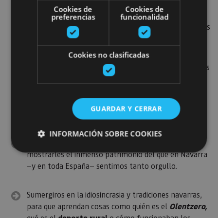
Callejear en
pueblos pintorescos
con siglos y siglos
Cookies de
Cookies de
de historia como Ochagavía, Amaiur, Estella-Lizarra,
preferencias
funcionalidad
Olite, Puente La Reina o Ujué. Aquí descubrirán muchos
de los secretos de la vida rural que les encantará.
Cookies no clasificadas
Visita a los museos
que hay a lo largo y ancho de las
tierras forales: el Museo de las Brujas de
Zugarramurdi, el Museo de la Piedra de Leitza o el
Museo de la Miel en el valle de Ultzama, son solo
GUARDAR Y CERRAR
algunos ejemplos.
INFORMACIÓN SOBRE COOKIES
Recorrer algún tramo del
Camino de Santiago
para
mostrarles el inmenso patrimonio del que en Navarra
—y en toda España— sentimos tanto orgullo.
Cookies estrictamente necesarias
Cookies de rendimiento
Sumergiros en la idiosincrasia y tradiciones navarras,
Cookies de preferencias
para que aprendan cosas como quién es el
Olentzero,
Cookies de funcionalidad
qué es el
deporte rural
o cómo funcionaban los