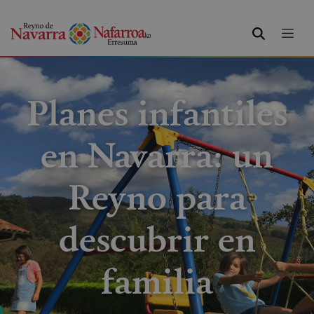
BUSCAR
Planes infantiles
en Navarra: un
Reyno para
descubrir en
familia