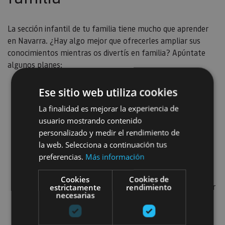
La sección infantil de tu familia tiene mucho que aprender
en Navarra. ¿Hay algo mejor que ofrecerles ampliar sus
conocimientos mientras os divertís en familia? Apúntate
algunos planes:
Ruta por castillos del Reyno
. El Cerco de Artajona,
Ese sitio web utiliza cookies
el Castillo de Javier o el de Olite son sencillamente
La finalidad es mejorar la experiencia de
imprescindibles. Déjales que los recorran de arriba
usuario mostrando contenido
abajo para conocer las estancias y suban a sus torres.
personalizado y medir el rendimiento de
la web. Selecciona a continuación tus
Visitas teatralizadas
: a lo largo del año distintos
preferencias.
Más información
monumentos y empresas ofrecen visitas con
personajes históricos, una forma muy divertida de
Cookies
Cookies de
conocer nuestra historia. ¡Verás cómo no van a perder
estrictamente
rendimiento
necesarias
detalle!