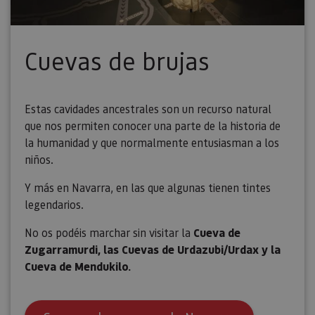
Piwik. Se 
para ayud
los propi
de sitios
rastrear e
Cuevas de brujas
comport
de los vis
y medir e
rendimie
sitio. Es 
cookie de
Estas cavidades ancestrales son un recurso natural
patrón, d
prefijo _
que nos permiten conocer una parte de la historia de
es seguid
la humanidad y que normalmente entusiasman a los
una serie
de númer
niños.
letras, qu
cree que 
código d
Y más en Navarra, en las que algunas tienen tintes
referenci
el domin
legendarios.
configura
cookie.
No os podéis marchar sin visitar la
Cueva de
_pk_id.59.3f34
www.visitnavarra.es
1 año
Este nom
Zugarramurdi, las Cuevas de Urdazubi/Urdax y la
cookie es
asociado 
Cueva de Mendukilo.
platafor
análisis 
código ab
Piwik. Se 
para ayud