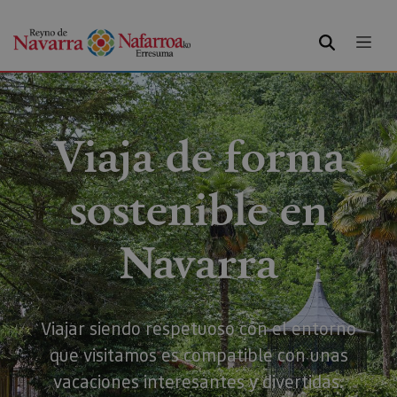
BUSCAR
Viaja de forma
sostenible en
Navarra
Viajar siendo respetuoso con el entorno
que visitamos es compatible con unas
vacaciones interesantes y divertidas.