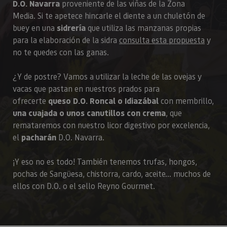
Proveedor
Dominio
D.O. Navarra
proveniente de las viñas de la Zona
Nombre
Vencimiento
Descripción
GUEST_LANGUAGE_ID
.visitnavarra.es
1 año
Esta cook
/
Dominio
LFR_SESSION_STATE_8191652
www.visitnavarra.es
Sesión
se utiliza
Media. Si te apetece hincarle el diente a un chuletón de
C
1 mes 1 día
Esta cook
Adform
para
utiliza pa
.adform.net
uid
.adform.net
2 meses
Esta cookie
buey en una
sidrería
que utiliza las manzanas propias
GN
www.visitnavarra.es
Sesión
almacena
identifica
proporciona
la
frecuenci
una
para la elaboración de la sidra
consulta esta propuesta
y
preferenc
_hjSessionUser_3655069
.visitnavarra.es
1 año
visitas y
identificación
lingüístic
visitante
no te quedes con las ganas.
de usuario
de un
Event3PvTriggered
.visitnavarra.es
al sitio w
1 día
generada por
usuario,
Recopila 
máquina y
permitie
sobre las 
asignada de
¿Y de postre? Vamos a utilizar la leche de las ovejas y
que el sit
del usuar
forma única
web
sitio web
y recopila
vacas que pastan en nuestros prados para
presente
las págin
datos sobre
contenid
ofrecerte
queso D.O. Roncal o Idiazábal
con membrillo,
se han le
la actividad
en el id
en el sitio
una cuajada o unos canutillos con crema
, que
preferid
_ga
1 año 1 mes
Este nom
Google LLC
web. Estos
visitas
cookie es
.visitnavarra.es
datos
remataremos con nuestro licor digestivo por excelencia,
posterior
asociado
pueden
el
pacharán
D.O. Navarra.
Google
enviarse a un
Universal
tercero para
Analytics
su análisis y
una
elaboración
¡Y eso no es todo! También tenemos trufas, hongos,
actualiza
de informes.
significat
pochas de Sangüesa, chistorra, cardo, aceite... muchos de
servicio 
ellos con D.O. o el sello Reyno Gourmet.
análisis d
Google m
utilizado.
cookie se 
para dist
usuarios 