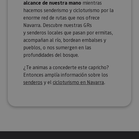
alcance de nuestra mano
mientras
Cookies no clasificadas
hacemos senderismo y cicloturismo por la
enorme red de rutas que nos ofrece
Las cookies estrictamente necesarias permiten la
funcionalidad principal del sitio web, como el inicio
Navarra. Descubre nuestras GRs
de sesión de usuario y la gestión de cuentas. El sitio
y senderos locales que pasan por ermitas,
web no se puede utilizar correctamente sin las
cookies estrictamente necesarias.
acompañan al río, bordean embalses y
Proveedor
/
pueblos, o nos sumergen en las
Nombre
Vencimiento
Desc
Dominio
profundidades del bosque.
CookieScriptConsent
1 mes
El se
CookieScript
Cook
www.visitnavarra.es
¿Te animas a concederte este capricho?
Scri
utili
Entonces amplía información sobre los
cook
senderos
y el
cicloturismo en Navarra
.
recor
pref
cons
de c
los v
Es n
que 
de c
Cook
Scri
func
corr
JSESSIONID
Sesión
Cook