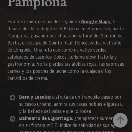
Pamplona
Este recorrido, que puedes seguir en
Google Maps
, te
llevará desde la Regata del Bidasoa en el noroeste, hasta
Pamplona, pasando por el parque natural del Señorío de
Bertiz, el bosque de Quinto Real, Roncesvalles y el valle
de Lónguida. Una ruta que combina valles verdes
salpicados de caseríos típicos, turismo slow, historia y
gastronomía. No te pierdas las alubias rojas, las sabrosas
carnes y los postres de leche como la cuajada o los
canutillos de crema.
Bera y Lesaka
: disfruta de un tranquilo paseo por
su casco urbano, admira sus casas nobles e iglesias,
y la belleza del paisaje que lo rodea
Balneario de Elgorriaga
: ¿te apetece sumergirte
Arriba
en su flotarium? El índice de salinidad de sus aguas