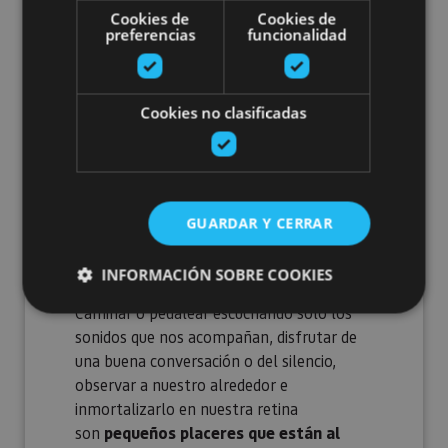
Cookies de
Cookies de
preferencias
funcionalidad
Cookies no clasificadas
Senderismo y BTT, para
GUARDAR Y CERRAR
llenarnos de aire puro
INFORMACIÓN SOBRE COOKIES
Caminar o pedalear escuchando solo los
sonidos que nos acompañan, disfrutar de
Cookies estrictamente necesarias
una buena conversación o del silencio,
observar a nuestro alrededor e
Cookies de rendimiento
inmortalizarlo en nuestra retina
Cookies de preferencias
son
pequeños placeres que están al
Cookies de funcionalidad