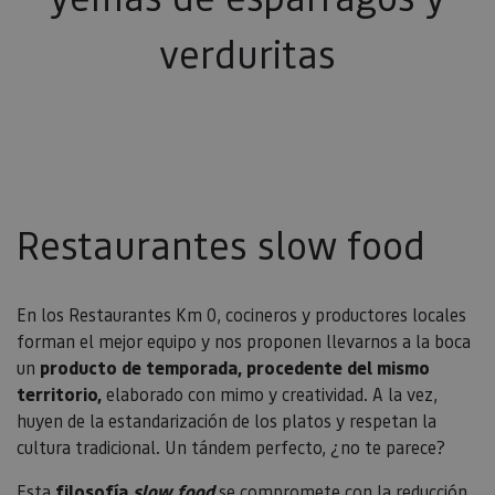
Piwik. Se 
para ayud
los propi
verduritas
de sitios
rastrear e
comport
de los vis
y medir e
rendimie
sitio. Es 
cookie de
patrón, d
prefijo _
es seguid
una serie
Restaurantes slow food
de númer
letras, qu
cree que 
código d
referenci
En los Restaurantes Km 0, cocineros y productores locales
el domin
configura
forman el mejor equipo y nos proponen llevarnos a la boca
cookie.
un
producto de temporada, procedente del mismo
_pk_id.59.3f34
www.visitnavarra.es
1 año
Este nom
territorio,
elaborado con mimo y creatividad. A la vez,
cookie es
asociado 
huyen de la estandarización de los platos y respetan la
platafor
análisis 
cultura tradicional. Un tándem perfecto, ¿no te parece?
código ab
Piwik. Se 
para ayud
Esta
filosofía
slow food
se compromete con la reducción