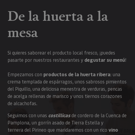
Oracle
sesi
Corporation
Política de Privacidad de Google
plat
De la huerta a la
www.visitnavarra.es
prop
gene
utili
mesa
sitio
en JS
Nor
se ut
mant
sesi
usua
Si quieres saborear el producto local fresco, ¡puedes
anón
parte
pasarte por nuestros restaurantes y
degustar su menú
!
servi
COOKIE_SUPPORT
www.visitnavarra.es
1 año
Esta
Empezamos con
productos de la huerta ribera
: una
utili
deter
crema templada de espárragos, unos sabrosos pimientos
nave
del Piquillo, una deliciosa menestra de verduras, pencas
usua
cook
de acelga rellenas de marisco y unos tiernos corazones
de alcachofas.
Seguimos con unas
costillicas
de cordero de la Cuenca de
Proveedor
/
Pamplona, un gorrín asado de Tierra Estella y
Nombre
Vencimient
Proveedor
Dominio
/
Nombre
Vencimiento
Descripc
ternera del Pirineo que maridaremos con un rico
vino
Proveedor
Dominio
/
Nombre
Vencimiento
Descripc
_hjSession_3655069
.visitnavarra.es
30 minutos