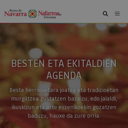
BILATU
BESTEN ETA EKITALDIEN
AGENDA
Besta herrikoietara joatea eta tradizioetan
murgiltzea gustatzen bazaizu, edo jaialdi,
ikuskizun eta arte eszenikoekin gozatzen
baduzu, hauxe da zure orria.