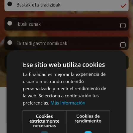
Bestak eta tradizioak
Ikuskizunak
Ekitaldi gastronomikoak
Kirol ekitaldiak
Ese sitio web utiliza cookies
La finalidad es mejorar la experiencia de
usuario mostrando contenido
Aurkitu ekitaldiak
personalizado y medir el rendimiento de
la web. Selecciona a continuación tus
preferencias.
Más información
Bestak eta tradizioak
Cookies
Cookies de
estrictamente
rendimiento
Iragazkiak gehitu
necesarias