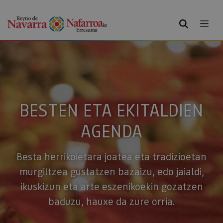
BILATU
BESTEN ETA EKITALDIEN
AGENDA
Besta herrikoietara joatea eta tradizioetan
murgiltzea gustatzen bazaizu, edo jaialdi,
ikuskizun eta arte eszenikoekin gozatzen
baduzu, hauxe da zure orria.