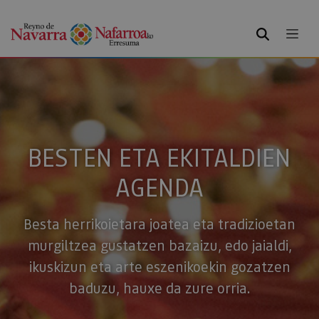
BILATU
BESTEN ETA EKITALDIEN
AGENDA
Besta herrikoietara joatea eta tradizioetan
murgiltzea gustatzen bazaizu, edo jaialdi,
ikuskizun eta arte eszenikoekin gozatzen
baduzu, hauxe da zure orria.