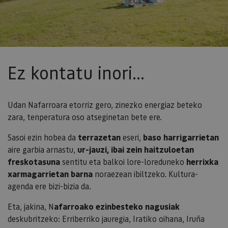
Ez kontatu inori...
Udan Nafarroara etorriz gero, zinezko energiaz beteko
zara, tenperatura oso atseginetan bete ere.
Sasoi ezin hobea da
terrazetan
eseri,
baso harrigarrietan
aire garbia arnastu,
ur-jauzi, ibai zein haitzuloetan
freskotasuna
sentitu eta balkoi lore-loreduneko
herrixka
xarmagarrietan barna
noraezean ibiltzeko. Kultura-
agenda ere bizi-bizia da.
Eta, jakina, N
afarroako ezinbesteko nagusiak
deskubritzeko: Erriberriko jauregia, Iratiko oihana, Iruña