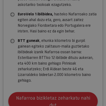
askotariko txokoak ezagutzeko.
EuroVelo 1 ibilbidea,
hasteko Nafarroako zatia
egiten ahal duzu eta, gero, ausart zaitez
Norvegiako Fiordoetara edo Portugalera ere
iristen. Hasi baino ez da egin behar.
BTT guneak
, ehunka kilometro bi gurpil
gainean egiteko zailtasun-maila guztietako
ibilbideak izanik Nafarroa osoan barna:
Esteribarren BTTko 12 ibilbide dituzu aukeran,
eta 400 km baino gehiago Pirinioak
zeharkatzeko; Erdi Aldean beste 46 eta
Lizarraldeko bideetan 2.000 kilometro baino
gehiago.
Nafarroa bizikletaz zeharkatu nahi
dut