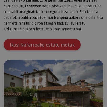
Eta lotarako garaian, zure gelan sartzeko unea atzeratu
nahi baduzu,
landetxe
bat alokatzen ahal duzu, lorategian
solasaldi atseginak izan eta eguna luzatzeko. Edo familia
osoarekin baldin bazatoz, ziur
kanpina
aukera ona dela. Eta
herri eta hirietako giroa atsegin baduzu, aukeratu
erdigunean dagoen hotel edo apartamentu bat.
Ikusi Nafarroako ostatu motak