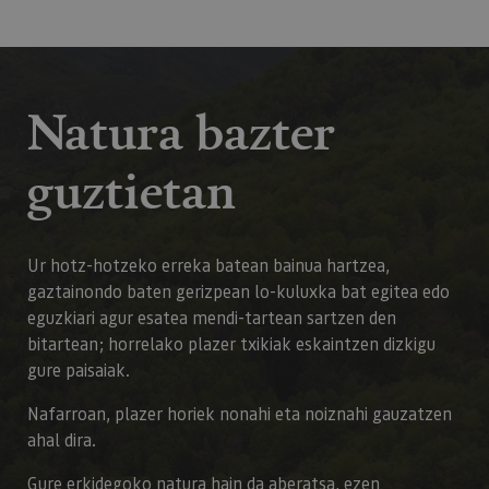
Natura bazter
guztietan
Ur hotz-hotzeko erreka batean bainua hartzea,
gaztainondo baten gerizpean lo-kuluxka bat egitea edo
eguzkiari agur esatea mendi-tartean sartzen den
bitartean; horrelako plazer txikiak eskaintzen dizkigu
gure paisaiak.
Nafarroan, plazer horiek nonahi eta noiznahi gauzatzen
ahal dira.
Gure erkidegoko natura hain da aberatsa, ezen