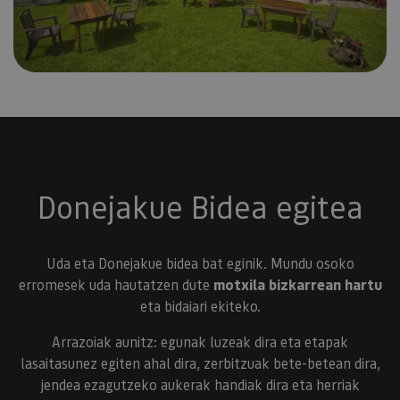
Donejakue Bidea egitea
Uda eta Donejakue bidea bat eginik. Mundu osoko
erromesek uda hautatzen dute
motxila bizkarrean hartu
eta bidaiari ekiteko.
Arrazoiak aunitz: egunak luzeak dira eta etapak
lasaitasunez egiten ahal dira, zerbitzuak bete-betean dira,
jendea ezagutzeko aukerak handiak dira eta herriak