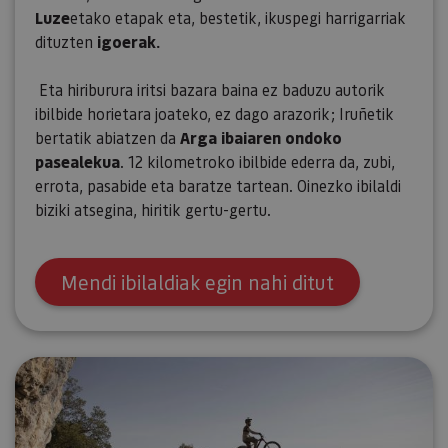
Luze
etako etapak eta, bestetik, ikuspegi harrigarriak
dituzten
igoerak.
Eta hiriburura iritsi bazara baina ez baduzu autorik
ibilbide horietara joateko, ez dago arazorik; Iruñetik
bertatik abiatzen da
Arga ibaiaren ondoko
pasealekua
. 12 kilometroko ibilbide ederra da, zubi,
errota, pasabide eta baratze tartean. Oinezko ibilaldi
biziki atsegina, hiritik gertu-gertu.
Mendi ibilaldiak egin nahi ditut