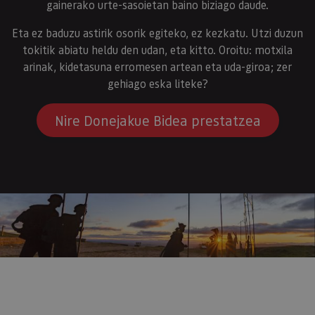
gainerako urte-sasoietan baino biziago daude.
Eta ez baduzu astirik osorik egiteko, ez kezkatu. Utzi duzun
tokitik abiatu heldu den udan, eta kitto. Oroitu: motxila
arinak, kidetasuna erromesen artean eta uda-giroa; zer
gehiago eska liteke?
Nire Donejakue Bidea prestatzea