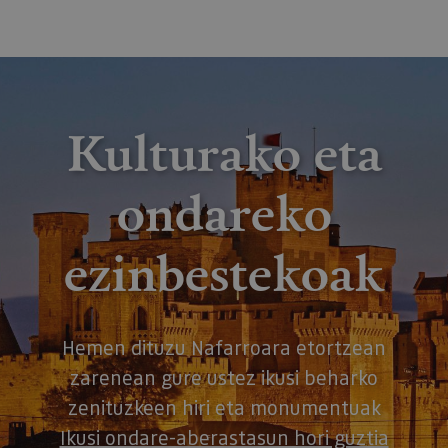
Kulturako eta
ondareko
ezinbestekoak
Hemen dituzu Nafarroara etortzean
zarenean gure ustez ikusi beharko
zenituzkeen hiri eta monumentuak
Ikusi ondare-aberastasun hori guztia