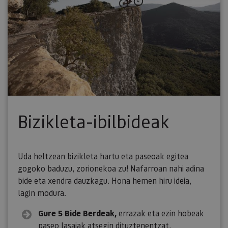
Bizikleta-ibilbideak
Uda heltzean bizikleta hartu eta paseoak egitea
gogoko baduzu, zorionekoa zu! Nafarroan nahi adina
bide eta xendra dauzkagu. Hona hemen hiru ideia,
lagin modura.
Gure 5 Bide Berdeak,
errazak eta ezin hobeak
paseo lasaiak atsegin dituztenentzat,