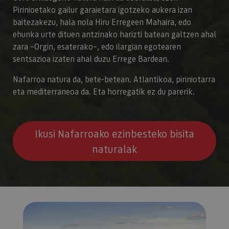
Pirinioetako gailur garaietara igotzeko aukera izan
baitezakezu, hala nola Hiru Erregeen Mahaira, edo
ehunka urte dituen antzinako harizti batean galtzen ahal
zara –Orgin, esaterako–, edo ilargian egotearen
sentsazioa izaten ahal duzu Errege Bardean.
Nafarroa natura da, bete-betean. Atlantikoa, piriniotarra
eta mediterraneoa da. Eta horregatik ez du parerik.
Ikusi Nafarroako ezinbesteko bisita
naturalak