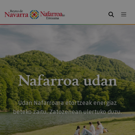
BILATU
Nafarroa udan
Udan Nafarroara etortzeak energiaz
beteko zaitu. Zatozenean ulertuko duzu.