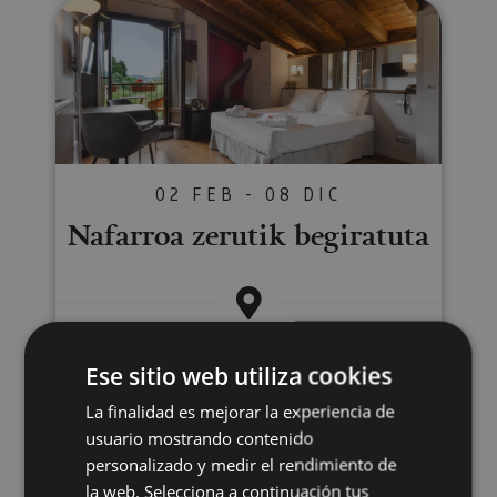
Nafarroa zerutik begiratuta
02 FEB - 08 DIC
Nafarroa zerutik begiratuta
Lantz, Valle de Ultzama, Valle de Baztan
Ese sitio web utiliza cookies
La finalidad es mejorar la experiencia de
Stand up Paddle Board Iruñean
usuario mostrando contenido
personalizado y medir el rendimiento de
la web. Selecciona a continuación tus