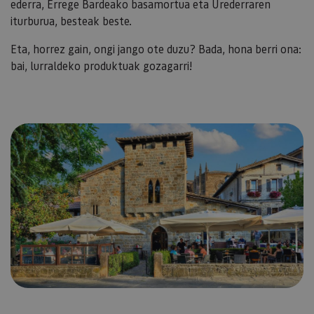
ederra, Errege Bardeako basamortua eta Urederraren
iturburua, besteak beste.
Eta, horrez gain, ongi jango ote duzu? Bada, hona berri ona:
bai, lurraldeko produktuak gozagarri!