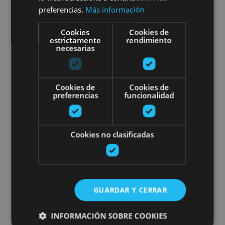
preferencias.
Más información
Cookies
Cookies de
estrictamente
rendimiento
01 ABR - 31 OCT
necesarias
Stand up Paddle Board
Iruñean
Cookies de
Cookies de
preferencias
funcionalidad
Cookies no clasificadas
Pamplona
Irati ibaitik baltsan jaistea
GUARDAR Y CERRAR
INFORMACIÓN SOBRE COOKIES