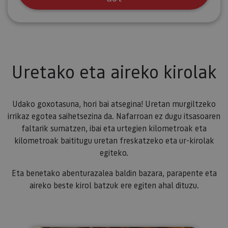
Uretako eta aireko kirolak
Udako goxotasuna, hori bai atsegina! Uretan murgiltzeko
irrikaz egotea saihetsezina da. Nafarroan ez dugu itsasoaren
faltarik sumatzen, ibai eta urtegien kilometroak eta
kilometroak baititugu uretan freskatzeko eta ur-kirolak
egiteko.
Eta benetako abenturazalea baldin bazara, parapente eta
aireko beste kirol batzuk ere egiten ahal dituzu.