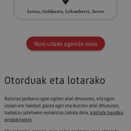
Leitza, Goldaratz, Lekunberri, Areso
Ikusi udako agenda osoa
Otorduak eta lotarako
Naturan jarduera ugari egiten ahal dituzunez, eta egun
osoan ere hainbat gauza egin eta ikusten ahal dituzunez,
badakizu jatetxeen eskaintza zabala dela,
kalitate handiko
produktuekin
.