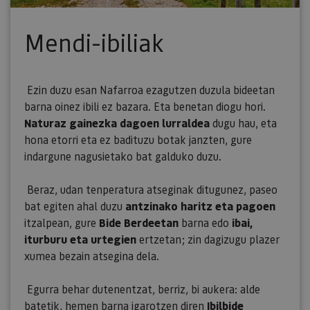
Mendi-ibiliak
Ezin duzu esan Nafarroa ezagutzen duzula bideetan
barna oinez ibili ez bazara. Eta benetan diogu hori.
Naturaz gainezka dagoen lurraldea
dugu hau, eta
hona etorri eta ez badituzu botak janzten, gure
indargune nagusietako bat galduko duzu.
Beraz, udan tenperatura atseginak ditugunez, paseo
bat egiten ahal duzu
antzinako haritz eta pagoen
itzalpean, gure
Bide Berdeetan
barna edo
ibai,
iturburu eta urtegien
ertzetan; zin dagizugu plazer
xumea bezain atsegina dela.
Egurra behar dutenentzat, berriz, bi aukera: alde
batetik, hemen barna igarotzen diren
Ibilbide