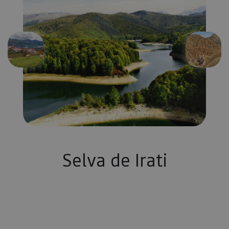
Aurrekoa
Hurren
Selva de Irati