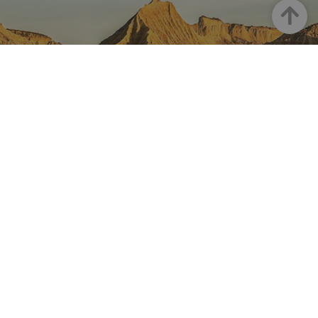
Goian
NAFARROA INSTAGRAMEN
Nafarroaren edertasun
guztia, zuzenean zure feed-
ean
Turismoaren Instagram Ofiziala