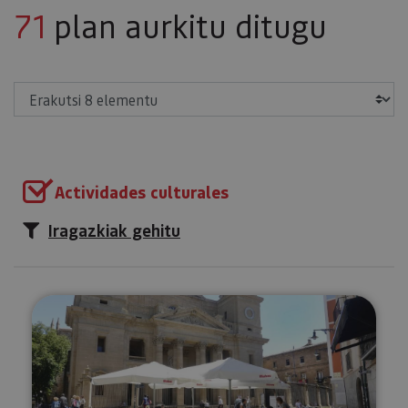
71
plan aurkitu ditugu
Erakutsi
Actividades culturales
Iragazkiak gehitu
Iruñearako bisitaldi gidatua, oso