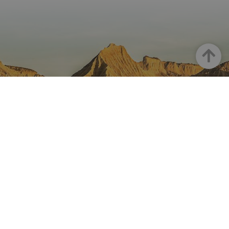
Goian
NAFARROA INSTAGRAMEN
Nafarroaren edertasun
guztia, zuzenean zure feed-
ean