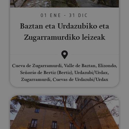
01 ENE - 31 DIC
Baztan eta Urdazubiko eta
Zugarramurdiko leizeak
Cueva de Zugarramurdi, Valle de Baztan, Elizondo,
Señorío de Bertiz (Bertiz), Urdazubi/Urdax,
Zugarramurdi, Cuevas de Urdazubi/Urdax
Bisita gidatua Mencoen Jauregir