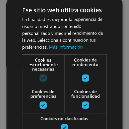
01 ENE - 31 DIC
Ese sitio web utiliza cookies
Ibilbidea Nafarroako Erdi
La finalidad es mejorar la experiencia de
Aroan zehar: Erriberri, Uxue,
usuario mostrando contenido
personalizado y medir el rendimiento de
Xabierko gaztelua eta Leireko
la web. Selecciona a continuación tus
preferencias.
Más información
monasterioa
Cookies
Cookies de
estrictamente
rendimiento
necesarias
Ujué, Castillo de Javier, Monasterio de Leyre, Javier,
Yesa, Olite, Palacio Real de Olite
Cookies de
Cookies de
preferencias
funcionalidad
Visita guiada Malerreka. Los Va
Cookies no clasificadas