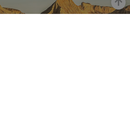
Goian
NAFARROA INSTAGRAMEN
Nafarroaren edertasun
guztia, zuzenean zure feed-
ean
Turismoaren Instagram Ofiziala