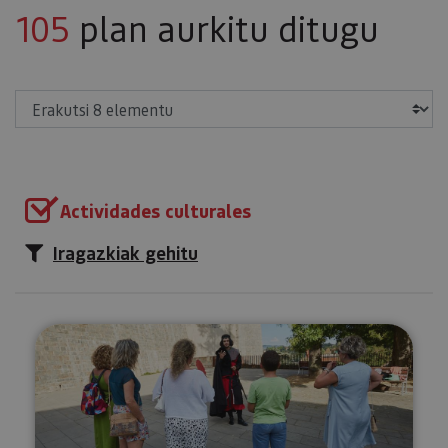
105
plan aurkitu ditugu
Erakutsi
Actividades culturales
Iragazkiak gehitu
Bisita antzeztuak: Iruña, hiri m