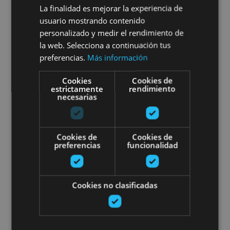
La finalidad es mejorar la experiencia de
Bisita gidatua Andelos Hiri
usuario mostrando contenido
personalizado y medir el rendimiento de
Erromatarrera
la web. Selecciona a continuación tus
preferencias.
Más información
Cookies
Cookies de
Mendigorría, Museo y yacimiento arqueológico de
estrictamente
rendimiento
necesarias
Andelos
Bisita antzeztuak Erriberriko Jau
Cookies de
Cookies de
preferencias
funcionalidad
Cookies no clasificadas
01 ENE - 31 DIC