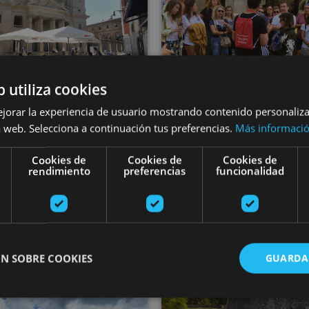
b utiliza cookies
01 ENE - 31 DIC
01 ENE - 31 DI
ejorar la experiencia de usuario mostrando contenido personaliz
ñearako bisitaldi
Pamplona Tou
 web. Selecciona a continuación tus preferencias.
Más informaci
gidatua, osorik
irrati-gidareki
Cookies de
Cookies de
Cookies de
rendimiento
preferencias
funcionalidad
ona, Camino de Santiago, .
Pamplona, Camino de Santi
N SOBRE COOKIES
GUARDA
Visita guiada por las leyendas e historia del Pirineo N
Bisitaldi gi