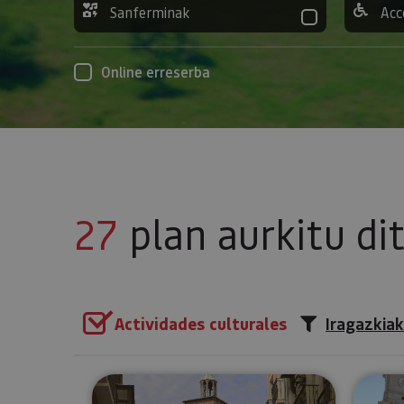
Sanferminak
Acc
Online erreserba
27
plan aurkitu di
Actividades culturales
Iragazkiak
Bisita gidatua Iruñean