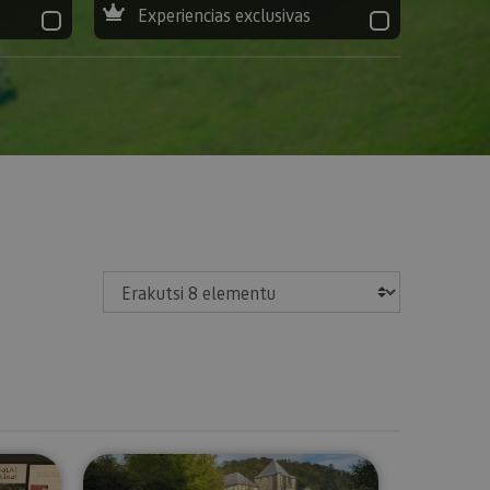
Experiencias exclusivas
Erakutsi
ur irrati-gidarekin.
Txangoa Orreagara - Donejakue bi