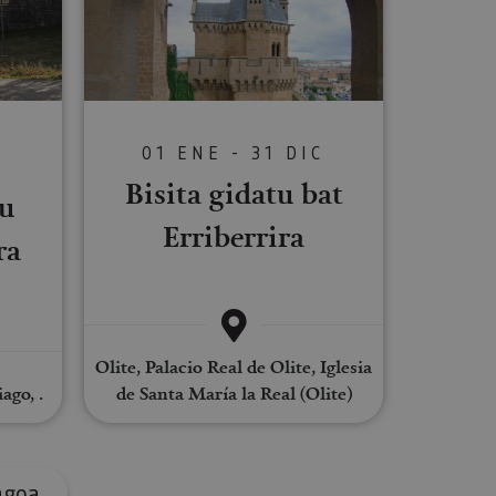
s de funcionalidad
ión de usuario y la
01 ENE - 31 DIC
C
Bisita gidatu bat
tu
ookie para recordar
es de los visitantes.
Erriberrira
ookie-Script.com
ra
o general, utilizada
tiliza para
or parte del
 navegador del
Olite, Palacio Real de Olite, Iglesia
ago, .
de Santa María la Real (Olite)
Descripción
ngoa