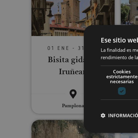
Ese sitio we
01 ENE - 31 DIC
La finalidad es m
Bisita gidatua
Iru
rendimiento de la
Iruñean
Cookies
estrictamente
necesarias
Pamplona
Pampl
INFORMACIÓ
Ibilaldi gidatua Fiteron