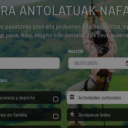
ERA ANTOLATUAK NAF
o pasatzeko plan eta jardueren bila bazabiltza, e
gi pasa, ikasi, mugitu edo dastatu, zuk zeuk aukera
Noiztik
des:
uraleza y deporte
Actividades culturales
nes en familia
Donejakue bidea