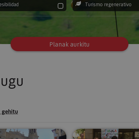
esibilidad
Turismo regenerativo
Planak aurkitu
tugu
 gehitu
Iruñearako bisitaldi gidatua, osorik
Pamplona To