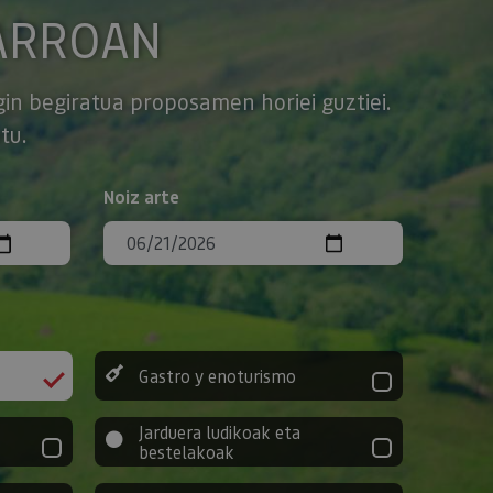
ARROAN
gin begiratua proposamen horiei guztiei.
tu.
Noiz arte
Gastro y enoturismo
Jarduera ludikoak eta
bestelakoak