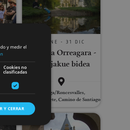
01 ENE - 31 DIC
C
ado y medir el
Txangoa Orreagara -
r
ón
Donejakue bidea
n.
Cookies no
clasificadas
Orreaga/Roncesvalles,
ago, .
Auritz/Burguete, Camino de Santiago
R Y CERRAR
avarro
datu pribatua Iruñera
Bisita gidatu bat Erriberrira