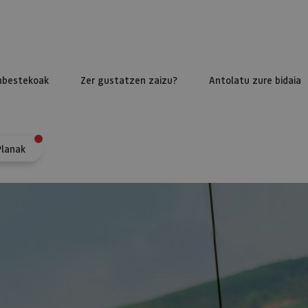
nbestekoak
Zer gustatzen zaizu?
Antolatu zure bidaia
Planak