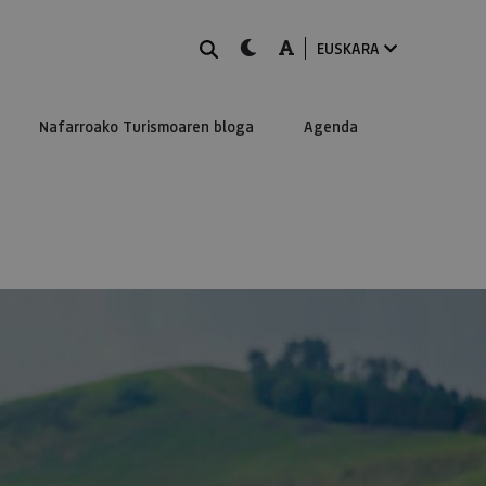
BILATU
dark-mode
A-mode
EUSKARA
Nafarroako Turismoaren bloga
Agenda