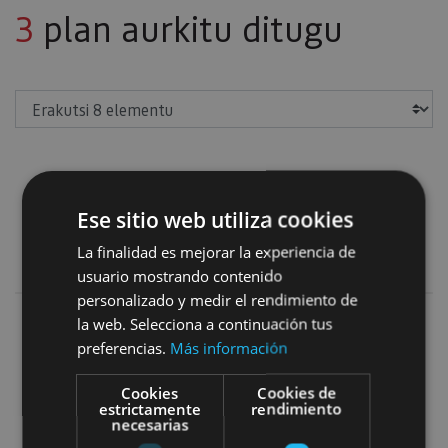
3
plan aurkitu ditugu
Erakutsi
Naturaleza y deporte
Ese sitio web utiliza cookies
Iragazkiak gehitu
La finalidad es mejorar la experiencia de
usuario mostrando contenido
personalizado y medir el rendimiento de
la web. Selecciona a continuación tus
IrriSarri Bike
preferencias.
Más información
Cookies
Cookies de
estrictamente
rendimiento
necesarias