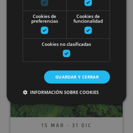
02 MAR - 03 NOV
Cookies de
Cookies de
preferencias
funcionalidad
IrriSarri Bike
Cookies no clasificadas
Igantzi
Irrisarri Land
GUARDAR Y CERRAR
INFORMACIÓN SOBRE COOKIES
Cookies estrictamente necesarias
Cookies de rendimiento
15 MAR - 31 DIC
Cookies de preferencias