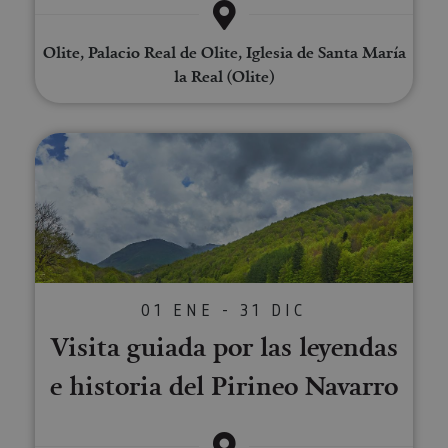
Cook
www.visitnavarra.es
Scri
utili
Olite, Palacio Real de Olite, Iglesia de Santa María
cook
recor
la Real (Olite)
pref
cons
de c
los v
Es n
Visita guiada por las leyendas e 
que 
de c
Cook
Scri
func
corr
JSESSIONID
Sesión
Cook
Oracle
sesi
Corporation
Política de Privacidad de Google
plat
www.visitnavarra.es
prop
gene
01 ENE - 31 DIC
utili
sitio
Visita guiada por las leyendas
en JS
Nor
se ut
e historia del Pirineo Navarro
mant
sesi
usua
anón
parte