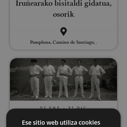
Iruñearako bisitaldi gidatua,
osorik
Pamplona, Camino de Santiago, .
Visita guiada por la historia de l
01 ENE - 31 DIC
Visita guiada por la historia
Ese sitio web utiliza cookies