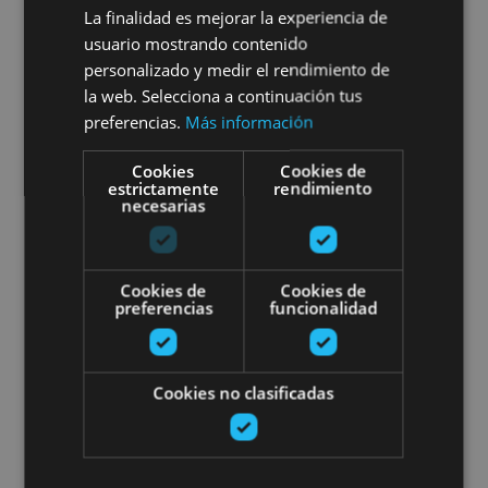
de la pelota vasca
La finalidad es mejorar la experiencia de
usuario mostrando contenido
personalizado y medir el rendimiento de
la web. Selecciona a continuación tus
Pamplona
preferencias.
Más información
Cookies
Cookies de
estrictamente
rendimiento
«Las Eretas» museorako eta azta
necesarias
Cookies de
Cookies de
preferencias
funcionalidad
01 ENE - 31 DIC
Cookies no clasificadas
«Las Eretas» museorako eta
aztarnategi arkeologikorako