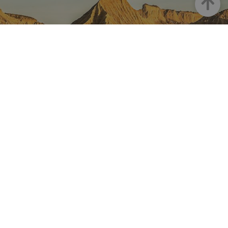
Goian
NAFARROA INSTAGRAMEN
Nafarroaren edertasun
guztia, zuzenean zure feed-
ean
Turismoaren Instagram Ofiziala