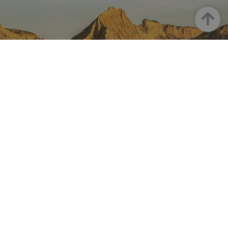
Goian
NAFARROA INSTAGRAMEN
Nafarroaren edertasun
guztia, zuzenean zure feed-
ean
Turismoaren Instagram Ofiziala