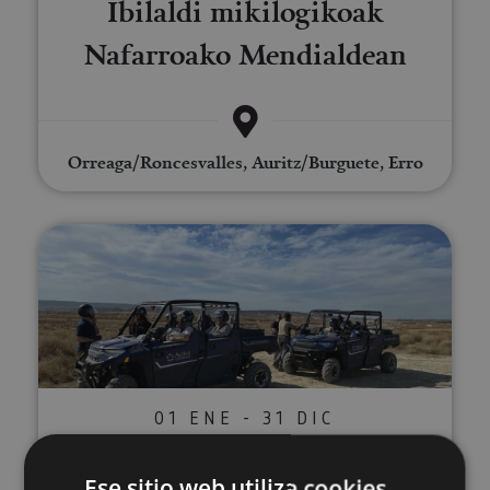
Ibilaldi mikilogikoak
Nafarroako Mendialdean
Orreaga/Roncesvalles, Auritz/Burguete, Erro
Buggy bidezko bisita Errege Bar
01 ENE - 31 DIC
Buggy bidezko bisita Errege
Ese sitio web utiliza cookies