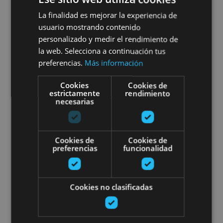
Bardean zehar
La finalidad es mejorar la experiencia de
usuario mostrando contenido
personalizado y medir el rendimiento de
la web. Selecciona a continuación tus
Bardenas Reales, Figarol, Arguedas
preferencias.
Más información
Cookies
Cookies de
Ibilbide gidatuak e-bikean Irati
estrictamente
rendimiento
necesarias
Cookies de
Cookies de
preferencias
funcionalidad
01 ENE - 31 DIC
Ibilbide gidatuak e-bikean
Cookies no clasificadas
Iratiko oihanean barna