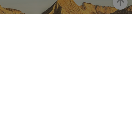
Goian
NAFARROA INSTAGRAMEN
Nafarroaren edertasun
guztia, zuzenean zure feed-
ean
Turismoaren Instagram Ofiziala