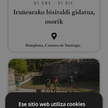
01 ENE - 31 DIC
Iruñearako bisitaldi gidatua,
osorik
Pamplona, Camino de Santiago, .
Bisitaldi gidatu pribatua Iruñera
01 ENE - 31 DIC
Ese sitio web utiliza cookies