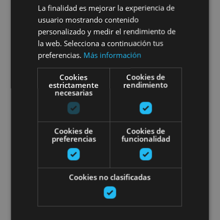
Bisitaldi gidatu pribatua
La finalidad es mejorar la experiencia de
usuario mostrando contenido
Iruñera
personalizado y medir el rendimiento de
la web. Selecciona a continuación tus
preferencias.
Más información
Pamplona, Camino de Santiago, .
Cookies
Cookies de
estrictamente
rendimiento
necesarias
Txangoa Orreagara - Donejakue 
Cookies de
Cookies de
preferencias
funcionalidad
Cookies no clasificadas
01 ENE - 31 DIC
Txangoa Orreagara -