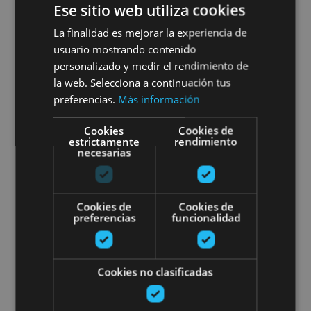
Ese sitio web utiliza cookies
La finalidad es mejorar la experiencia de
01 ENE - 31 DIC
usuario mostrando contenido
Bisita antzeztuak Erriberriko
personalizado y medir el rendimiento de
la web. Selecciona a continuación tus
Jauregira
preferencias.
Más información
Cookies
Cookies de
estrictamente
rendimiento
necesarias
Palacio Real de Olite, Olite
Bisita antzeztuak: Iruña, hiri m
Cookies de
Cookies de
preferencias
funcionalidad
Cookies no clasificadas