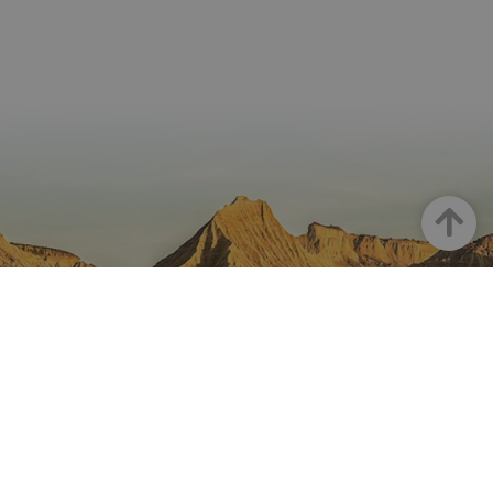
Goian
NAFARROA INSTAGRAMEN
Nafarroaren edertasun