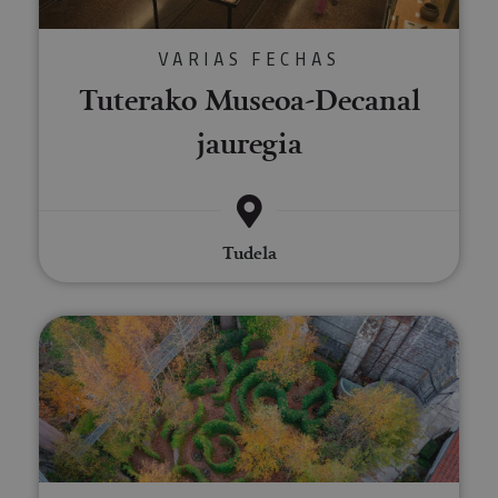
VARIAS FECHAS
Tuterako Museoa-Decanal
jauregia
Tudela
Bisita gidatua Hilarrien Museora