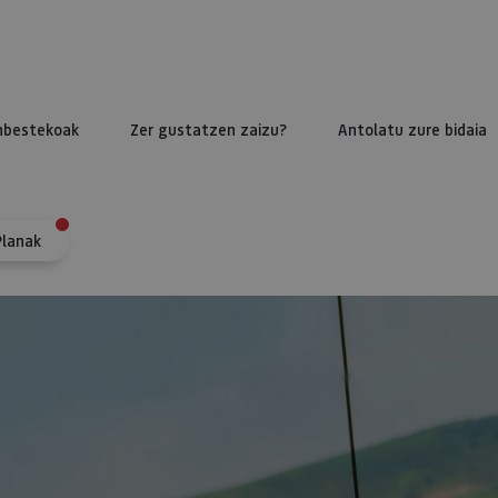
nbestekoak
Zer gustatzen zaizu?
Antolatu zure bidaia
Planak