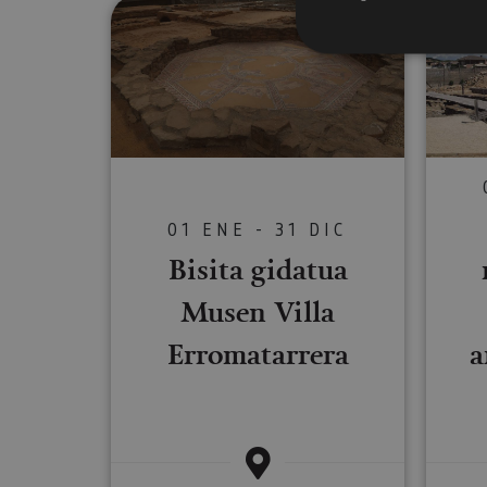
Bisita gidatua Musen Villa Er
Cookies estrictam
Las cookies estrictam
gestión de cuentas. E
01 ENE - 31 DIC
Nombre
Bisita gidatua
CookieScriptConse
Musen Villa
Erromatarrera
a
JSESSIONID
COOKIE_SUPPORT