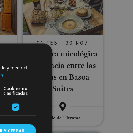
01 FEB - 30 NOV
C
Aventura micológica
biko
y estancia entre las
ta
ado y medir el
ramas en Basoa
ón
a
Suites
Cookies no
clasificadas
Valle de Ultzama
R Y CERRAR