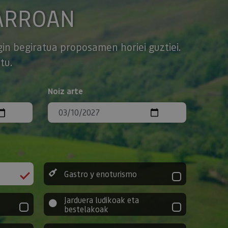
ARROAN
gin begiratua proposamen horiei guztiei.
tu.
Noiz arte
Gastro y enoturismo
Jarduera ludikoak eta
bestelakoak