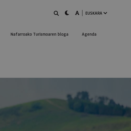
BILATU
dark-mode
A-mode
EUSKARA
Nafarroako Turismoaren bloga
Agenda