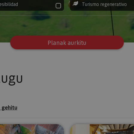
esibilidad
Turismo regenerativo
Planak aurkitu
tugu
 gehitu
egia
Bisita gidatua Hilarrien Museora
Bisitatu U