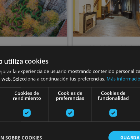
12 ABR - 31 DI
Bisitatu Urdazu
24 FEB - 22 DIC
b utiliza cookies
Bisita gidatua
monasterioa e
ejorar la experiencia de usuario mostrando contenido personaliz
larrien Museora
 web. Selecciona a continuación tus preferencias.
Más informaci
bertako museo
Cookies de
Cookies de
Cookies de
rendimiento
preferencias
funcionalidad
Monasterio de Urdax,
urregaina/Abaurrea Alta
Urdazubi/Urdax
N SOBRE COOKIES
GUARDA