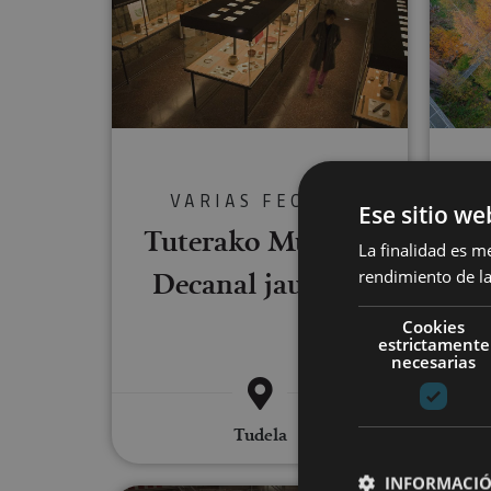
VARIAS FECHAS
Ese sitio we
Tuterako Museoa-
La finalidad es m
Decanal jauregia
Hi
rendimiento de la
Cookies
estrictamente
necesarias
Tudela
Aba
INFORMACIÓ