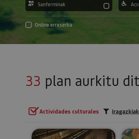
Sanferminak
Acc
Online erreserba
33
plan aurkitu di
Actividades culturales
Iragazkiak
Tuterako Museoa-Decanal jaur