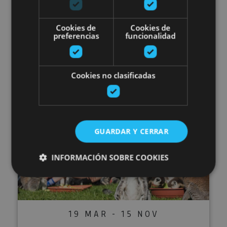
15 MAR - 31 DIC
Cookies de
Cookies de
preferencias
funcionalidad
Irrisarri Land
Cookies no clasificadas
Igantzi
Planes molones en Sendaviva
GUARDAR Y CERRAR
INFORMACIÓN SOBRE COOKIES
Cookies estrictamente necesarias
Cookies de rendimiento
19 MAR - 15 NOV
Cookies de preferencias