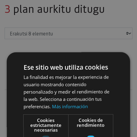
3
plan aurkitu ditugu
Erakutsi
Naturaleza y deporte
Ese sitio web utiliza cookies
Iragazkiak gehitu
La finalidad es mejorar la experiencia de
usuario mostrando contenido
personalizado y medir el rendimiento de
la web. Selecciona a continuación tus
Irrisarri Land
preferencias.
Más información
Cookies
Cookies de
estrictamente
rendimiento
necesarias