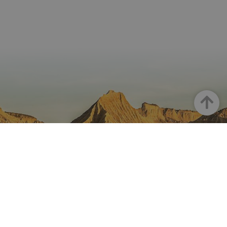
Goian
NAFARROA INSTAGRAMEN
Nafarroaren edertasun