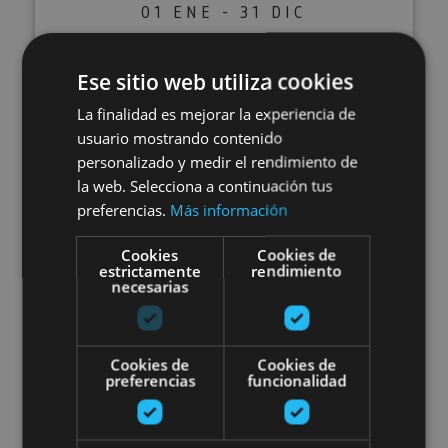
01 ENE - 31 DIC
Bisita gidatu bat Erriberrira
Ese sitio web utiliza cookies
La finalidad es mejorar la experiencia de
usuario mostrando contenido
Olite, Palacio Real de Olite, Iglesia de Santa María
personalizado y medir el rendimiento de
la Real (Olite)
la web. Selecciona a continuación tus
preferencias.
Más información
Ibilbidea Nafarroako Erdi Aroan 
Cookies
Cookies de
estrictamente
rendimiento
necesarias
Cookies de
Cookies de
preferencias
funcionalidad
01 ENE - 31 DIC
Ibilbidea Nafarroako Erdi