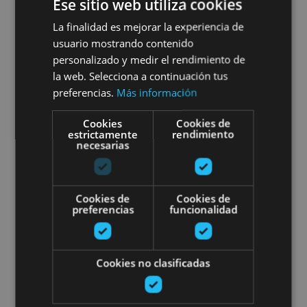
Ese sitio web utiliza cookies
La finalidad es mejorar la experiencia de
VARIAS FECHAS
usuario mostrando contenido
Tximeleten ibilbidea Munetan
personalizado y medir el rendimiento de
la web. Selecciona a continuación tus
preferencias.
Más información
Cookies
Cookies de
Muneta
estrictamente
rendimiento
necesarias
Txondorrak eta olibadiak: aspald
Cookies de
Cookies de
preferencias
funcionalidad
Cookies no clasificadas
01 MAR - 30 SEP