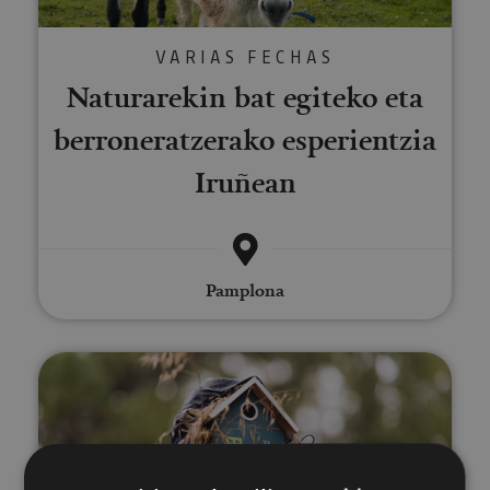
VARIAS FECHAS
Naturarekin bat egiteko eta
berroneratzerako esperientzia
Iruñean
Pamplona
Tximeleten ibilbidea Munetan