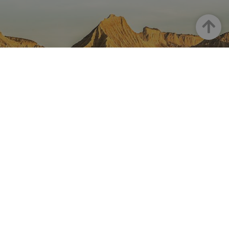
Goian
NAFARROA INSTAGRAMEN
Nafarroaren edertasun
guztia, zuzenean zure feed-
ean
Turismoaren Instagram Ofiziala