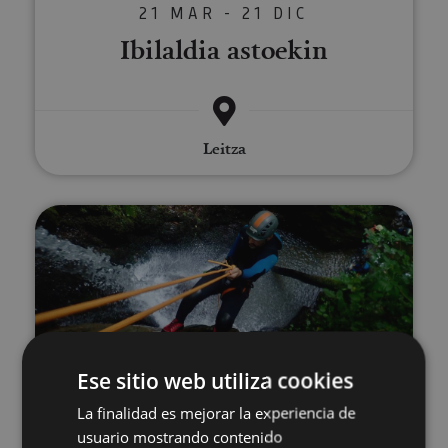
21 MAR - 21 DIC
Ibilaldia astoekin
Leitza
Arroila-jaitsierak Nafarroan
Ese sitio web utiliza cookies
21 MAR - 21 DIC
Arroila-jaitsierak Nafarroan
La finalidad es mejorar la experiencia de
usuario mostrando contenido