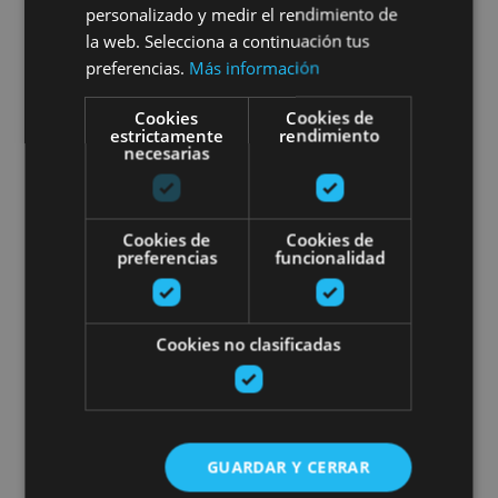
personalizado y medir el rendimiento de
la web. Selecciona a continuación tus
preferencias.
Más información
Orreaga/Roncesvalles, Pamplona, Valle del Roncal -
Belagua, Comarca de la Sakana
Cookies
Cookies de
estrictamente
rendimiento
necesarias
Arroila-jaitsiera
Cookies de
Cookies de
preferencias
funcionalidad
Cookies no clasificadas
21 MAR - 21 DIC
Arroila-jaitsiera
GUARDAR Y CERRAR