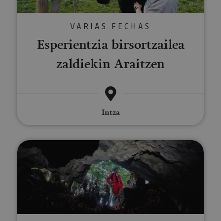
VARIAS FECHAS
Esperientzia birsortzailea
zaldiekin Araitzen
Intza
Espeleologia Lezealden