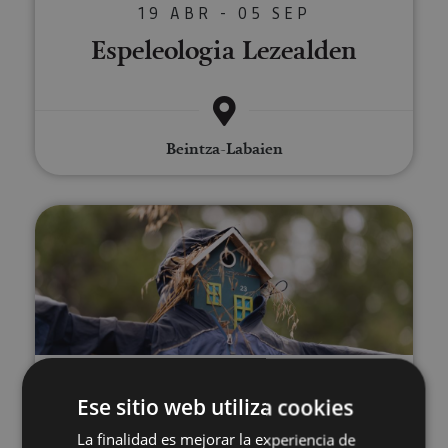
19 ABR - 05 SEP
Espeleologia Lezealden
Beintza-Labaien
Tximeleten ibilbidea Munetan
VARIAS FECHAS
Ese sitio web utiliza cookies
Tximeleten ibilbidea Munetan
La finalidad es mejorar la experiencia de