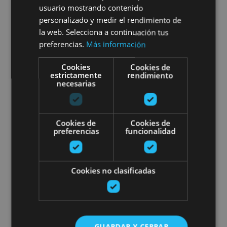
usuario mostrando contenido
personalizado y medir el rendimiento de
la web. Selecciona a continuación tus
Muneta
preferencias.
Más información
Cookies
Cookies de
Escape Pirinioetako baso batea
estrictamente
rendimiento
necesarias
Cookies de
Cookies de
preferencias
funcionalidad
01 MAY - 30 SEP
Escape Pirinioetako baso
Cookies no clasificadas
batean
GUARDAR Y CERRAR