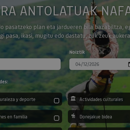
ERA ANTOLATUAK NAF
o pasatzeko plan eta jardueren bila bazabiltza, e
gi pasa, ikasi, mugitu edo dastatu, zuk zeuk aukera
Noiztik
des:
uraleza y deporte
Actividades culturales
nes en familia
Donejakue bidea