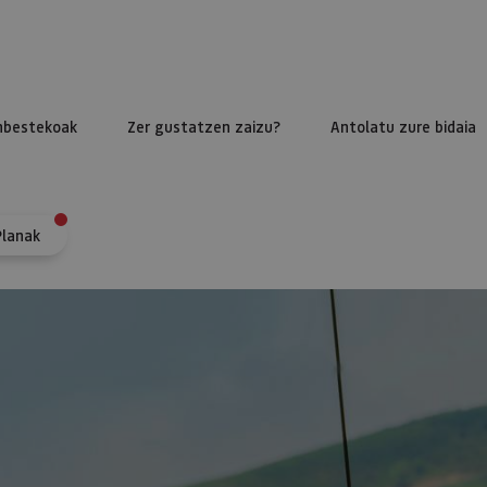
nbestekoak
Zer gustatzen zaizu?
Antolatu zure bidaia
Planak