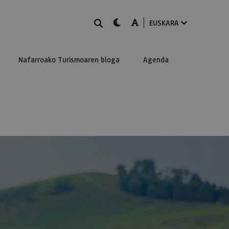
BILATU
dark-mode
A-mode
EUSKARA
Nafarroako Turismoaren bloga
Agenda