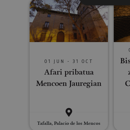
Afari pribatua Mencoen Jaureg
Cookies estrictam
Las cookies estrictam
gestión de cuentas. E
Nombre
Bis
01 JUN - 31 OCT
CookieScriptConse
Afari pribatua
Mencoen Jauregian
C
JSESSIONID
COOKIE_SUPPORT
Tafalla, Palacio de los Mencos
Nombre