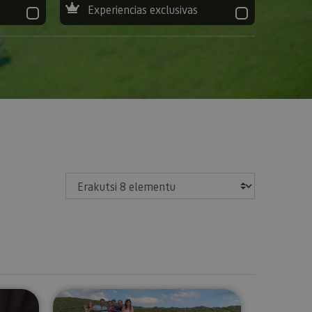
Experiencias exclusivas
Erakutsi
 ardo ekologikoen dastatzea
Experiencia 'Sed de aventura' en U