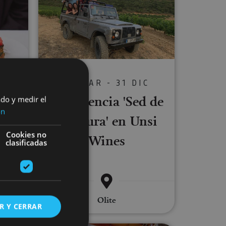
S
20 MAR - 31 DIC
do
Experiencia 'Sed de
ado y medir el
ón
aventura' en Unsi
Cookies no
Wines
clasificadas
etelu,
Olite
R Y CERRAR