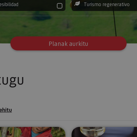
esibilidad
Turismo regenerativo
Planak aurkitu
tugu
ehitu
ón de Echaide: entre Moncayo y el Ebro
Visita guiada al viñedo de Bodegas Malón de Echaide
Nafarroako