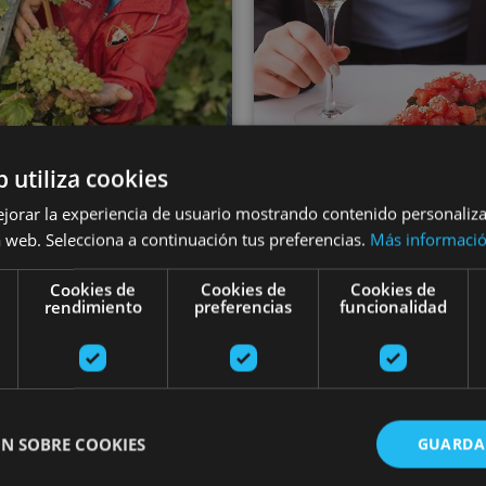
VARIAS FECHA
b utiliza cookies
13 ABR - 31 AGO
Nafarroako ar
isita guiada al
ejorar la experiencia de usuario mostrando contenido personaliz
ekologikoen
 web. Selecciona a continuación tus preferencias.
Más informaci
ñedo de Bodegas
dastatzea
Cookies de
Cookies de
Cookies de
alón de Echaide
rendimiento
preferencias
funcionalidad
Arribe, Atallu, Azkarate, B
Cascante
Uztegi
N SOBRE COOKIES
GUARDA