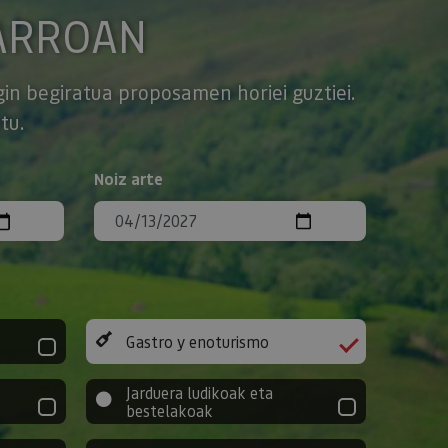
ARROAN
gin begiratua proposamen horiei guztiei.
tu.
Noiz arte
Gastro y enoturismo
Jarduera ludikoak eta
bestelakoak