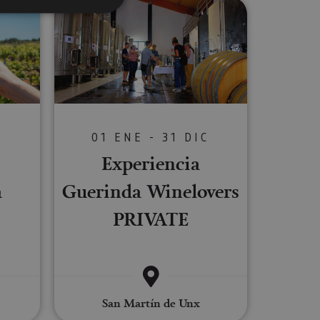
ategira
a Quaderna Vía upategian
Experiencia Guerinda Winelovers 
s de funcionalidad
ión de usuario y la
C
01 ENE - 31 DIC
ookie para recordar
Experiencia
es de los visitantes.
ookie-Script.com
a
Guerinda Winelovers
o general, utilizada
PRIVATE
tiliza para
or parte del
 navegador del
San Martín de Unx
Descripción