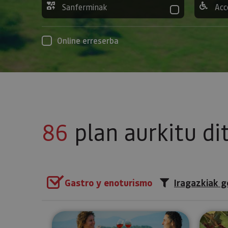
Sanferminak
Acc
Online erreserba
86
plan aurkitu di
Gastro y enoturismo
Iragazkiak g
Visita a viñedo y Bodegas Mal