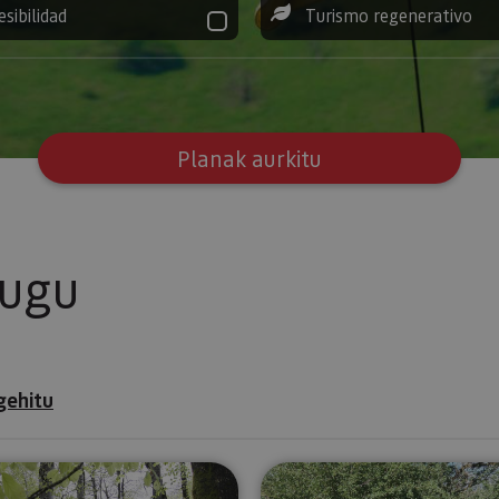
esibilidad
Turismo regenerativo
Planak aurkitu
tugu
gehitu
Txangoa Irunberriko eta Arbaiungo arroiletara, Irati
Orientazio 