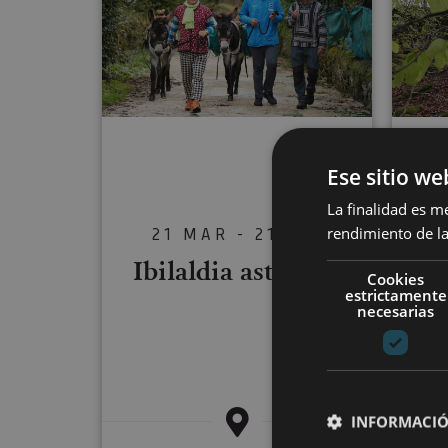
Ese sitio we
Txa
La finalidad es m
rendimiento de la
21 MAR - 21 DIC
ar
Ibilaldia astoekin
Cookies
estrictamente
necesarias
INFORMACIÓ
Foz 