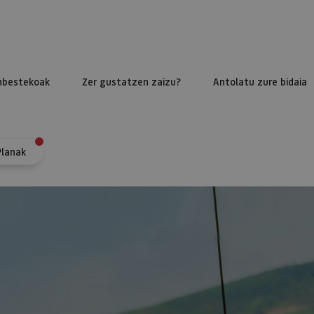
nbestekoak
Zer gustatzen zaizu?
Antolatu zure bidaia
Planak