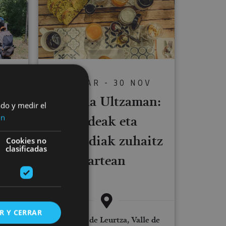
01 MAR - 30 NOV
Gravela Ultzaman:
C
ado y medir el
itua
bideak eta
ón
egonaldiak zuhaitz
Cookies no
clasificadas
artean
R Y CERRAR
Embalses de Leurtza, Valle de