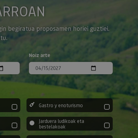
ARROAN
gin begiratua proposamen horiei guztiei.
tu.
Noiz arte
Gastro y enoturismo
Jarduera ludikoak eta
bestelakoak