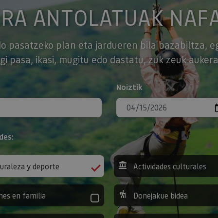
ERA ANTOLATUAK NAF
o pasatzeko plan eta jardueren bila bazabiltza, e
gi pasa, ikasi, mugitu edo dastatu, zuk zeuk aukera
Noiztik
des:
uraleza y deporte
Actividades culturales
nes en familia
Donejakue bidea