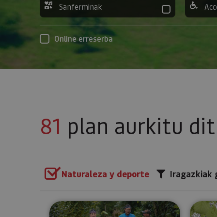
Sanferminak
Acc
Online erreserba
81
plan aurkitu di
Naturaleza y deporte
Iragazkiak 
Ibilaldia astoekin