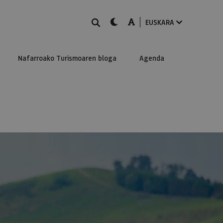
BILATU
dark-mode
A-mode
EUSKARA
Nafarroako Turismoaren bloga
Agenda