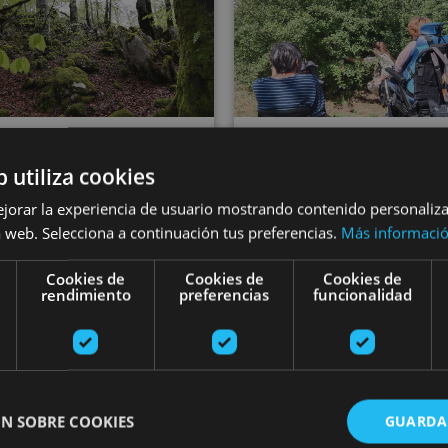
21 MAR - 21 DIC
b utiliza cookies
ngoa Irunberriko
21 MAR - 22 DI
ejorar la experiencia de usuario mostrando contenido personaliz
eta Arbaiungo
Orientazio egok
 web. Selecciona a continuación tus preferencias.
Más informaci
roiletara, Iratiko
Iruñean eta
Cookies de
Cookies de
Cookies de
oihanera eta
rendimiento
preferencias
funcionalidad
inguruetan
Otsagabiara
N SOBRE COOKIES
GUARDA
de Arbaiun, Foz de Lumbier,