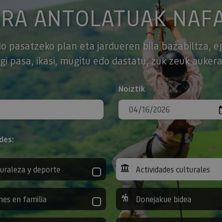
ERA ANTOLATUAK NAF
o pasatzeko plan eta jardueren bila bazabiltza, e
gi pasa, ikasi, mugitu edo dastatu, zuk zeuk aukera
Noiztik
des:
uraleza y deporte
Actividades culturales
nes en familia
Donejakue bidea