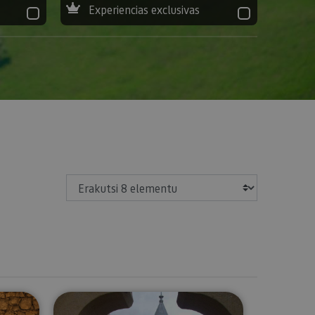
Experiencias exclusivas
Erakutsi
tua elur-zulo batera eta Cadarso Ciordia upategira
Bisita gidatu bat Erriberrira