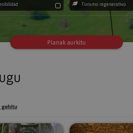
esibilidad
Turismo regenerativo
Planak aurkitu
tugu
 gehitu
ldia
Bisita gidatua Eugiko Munizioen Errege Fabrikara
Bisita gida