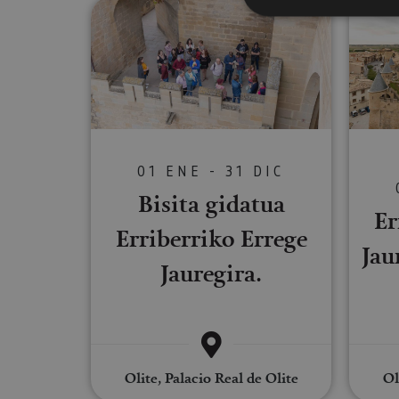
Bisita gidatua Erriberriko Erreg
Cookies estrictam
Las cookies estrictam
gestión de cuentas. E
Nombre
01 ENE - 31 DIC
CookieScriptConse
Bisita gidatua
Er
Erriberriko Errege
Jau
JSESSIONID
Jauregira.
COOKIE_SUPPORT
Olite, Palacio Real de Olite
Ol
Nombre