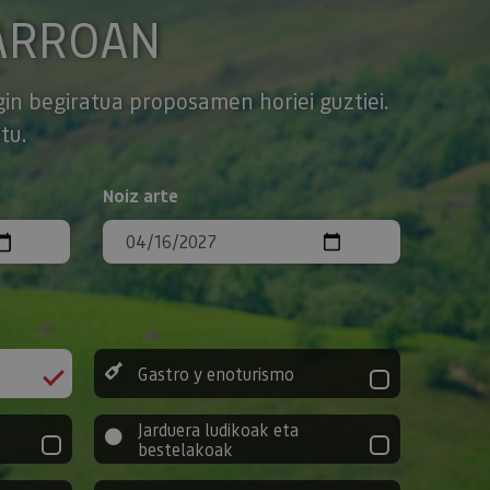
ARROAN
gin begiratua proposamen horiei guztiei.
tu.
Noiz arte
Gastro y enoturismo
Jarduera ludikoak eta
bestelakoak