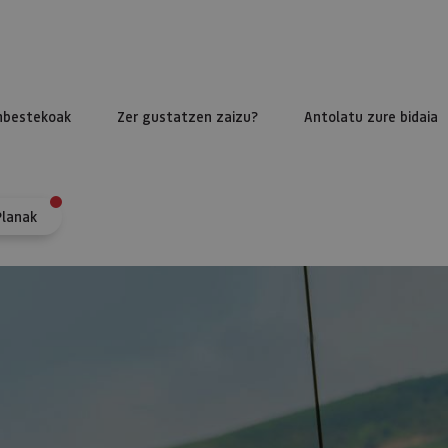
nbestekoak
Zer gustatzen zaizu?
Antolatu zure bidaia
Planak