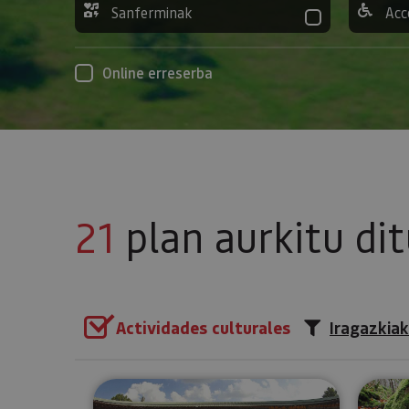
Sanferminak
Acc
Online erreserba
21
plan aurkitu di
Actividades culturales
Iragazkiak
Iruñeko zezen-plazarako bisita