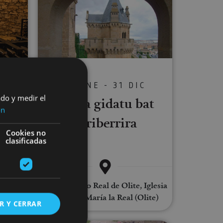
C
01 ENE - 31 DIC
lur-
ado y medir el
Bisita gidatu bat
a
ón
Erriberrira
ia
Cookies no
clasificadas
Olite, Palacio Real de Olite, Iglesia
de Santa María la Real (Olite)
R Y CERRAR