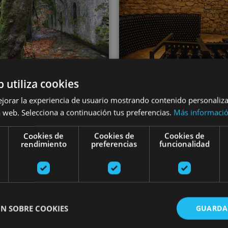
02 ENE - 30 DI
b utiliza cookies
VARIAS FECHAS
Bisita gidatua e
Bisita gidatua
ejorar la experiencia de usuario mostrando contenido personaliz
zulo batera et
 web. Selecciona a continuación tus preferencias.
Más informaci
giko Munizioen
Cadarso Ciord
Cookies de
Cookies de
Cookies de
rrege Fabrikara
rendimiento
preferencias
funcionalidad
upategira
ica de armas de Eugi, Eugi
Aras
N SOBRE COOKIES
GUARDA