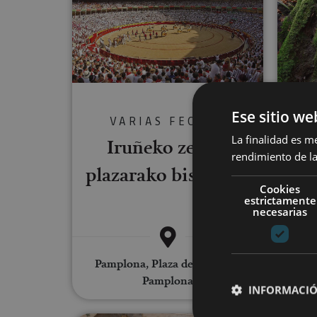
Ese sitio we
VARIAS FECHAS
La finalidad es m
Iruñeko zezen-
rendimiento de la
Eu
plazarako bisitaldia
Cookies
E
estrictamente
necesarias
Pamplona, Plaza de Toros de
Pamplona
Fábr
INFORMACIÓ