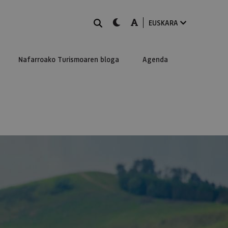
BILATU
dark-mode
A-mode
EUSKARA
Nafarroako Turismoaren bloga
Agenda