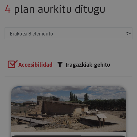
4
plan aurkitu ditugu
Erakutsi
Accesibilidad
Iragazkiak gehitu
«Las Eretas» museorako eta azta