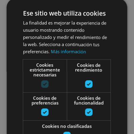
01 ENE - 31 DIC
«Las Eretas» museorako eta
Ese sitio web utiliza cookies
La finalidad es mejorar la experiencia de
aztarnategi arkeologikorako
usuario mostrando contenido
bisitaldia
personalizado y medir el rendimiento de
la web. Selecciona a continuación tus
preferencias.
Más información
Cookies
Cookies de
Berbinzana, Museo y Yacimiento Arqueológico Las
estrictamente
rendimiento
Eretas
necesarias
Iruñerako bisitaldia talde antol
Cookies de
Cookies de
preferencias
funcionalidad
Cookies no clasificadas