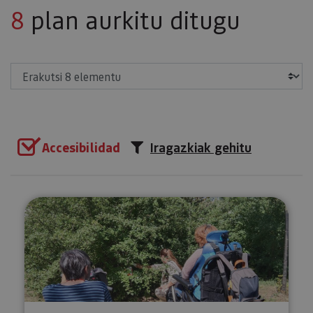
8
plan aurkitu ditugu
Erakutsi
Accesibilidad
Iragazkiak gehitu
Orientazio egokitua Iruñean eta