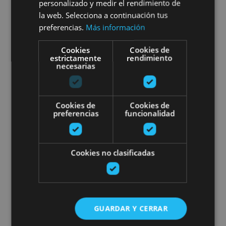
personalizado y medir el rendimiento de
la web. Selecciona a continuación tus
preferencias.
Más información
Varias ubicaciones
Cookies
Cookies de
estrictamente
rendimiento
necesarias
«Las Eretas» museorako eta azta
Cookies de
Cookies de
preferencias
funcionalidad
01 ENE - 31 DIC
Cookies no clasificadas
«Las Eretas» museorako eta
aztarnategi arkeologikorako
bisitaldia
GUARDAR Y CERRAR