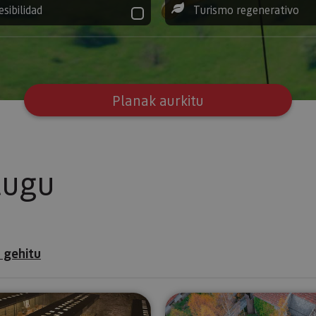
esibilidad
Turismo regenerativo
Planak aurkitu
tugu
 gehitu
ioa eta bertako museoa
Tuterako Museoa-Decanal jauregia
Bisita gida