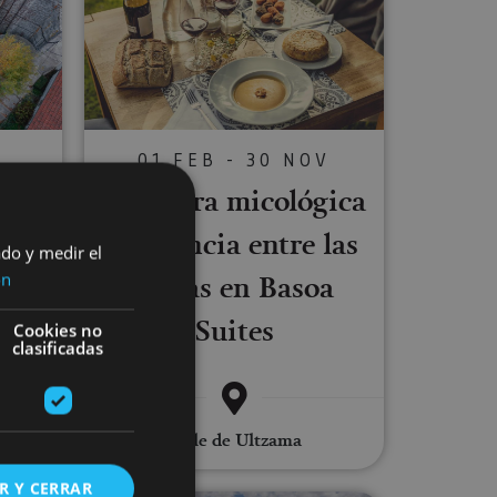
01 FEB - 30 NOV
Aventura micológica
C
a
y estancia entre las
ado y medir el
ora
ramas en Basoa
ón
Suites
Cookies no
clasificadas
Alta
Valle de Ultzama
R Y CERRAR