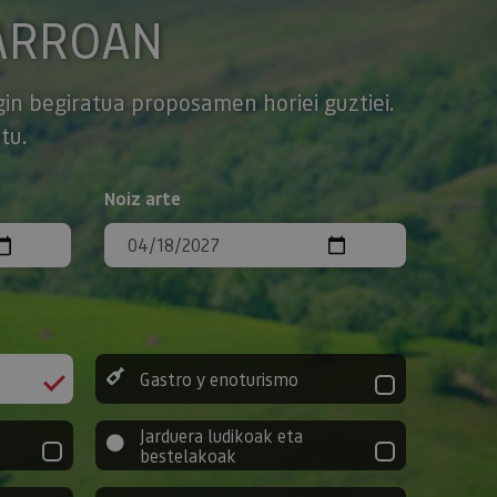
ARROAN
gin begiratua proposamen horiei guztiei.
tu.
Noiz arte
Gastro y enoturismo
Jarduera ludikoak eta
bestelakoak