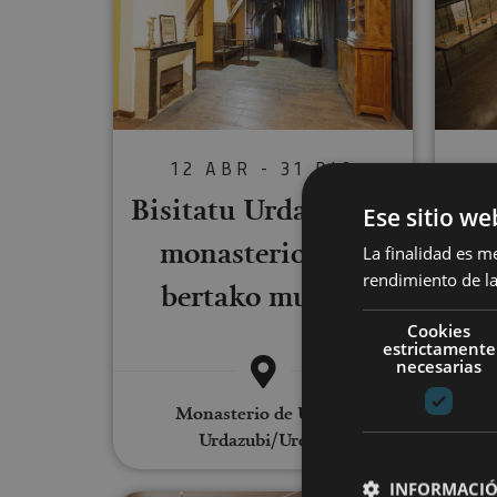
12 ABR - 31 DIC
Bisitatu Urdazubiko
Ese sitio we
Tu
monasterioa eta
La finalidad es m
D
rendimiento de la
bertako museoa
Cookies
estrictamente
necesarias
Monasterio de Urdax,
Urdazubi/Urdax
INFORMACIÓ