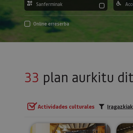
Sanferminak
Acc
Online erreserba
33
plan aurkitu di
Actividades culturales
Iragazkiak
Bisitatu Urdazubiko monaster