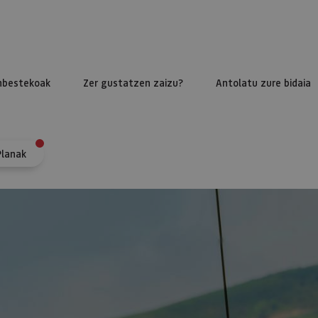
nbestekoak
Zer gustatzen zaizu?
Antolatu zure bidaia
Planak