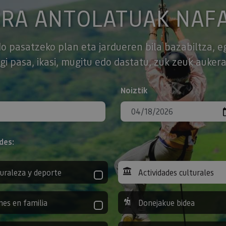
ERA ANTOLATUAK NAF
o pasatzeko plan eta jardueren bila bazabiltza, e
gi pasa, ikasi, mugitu edo dastatu, zuk zeuk aukera
Noiztik
des:
uraleza y deporte
Actividades culturales
nes en familia
Donejakue bidea