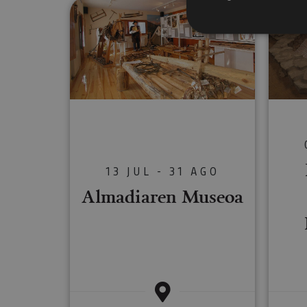
Almadiaren Museoa
Cookies estrictam
Las cookies estrictam
gestión de cuentas. E
Nombre
CookieScriptConse
13 JUL - 31 AGO
Almadiaren Museoa
JSESSIONID
COOKIE_SUPPORT