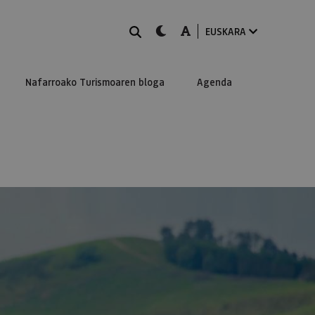
BILATU
dark-mode
A-mode
EUSKARA
Nafarroako Turismoaren bloga
Agenda