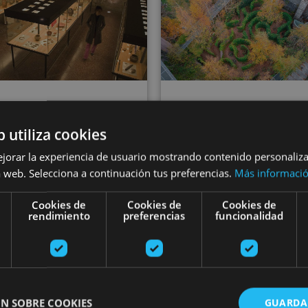
VARIAS FECHAS
24 FEB - 22 DI
b utiliza cookies
terako Museoa-
Bisita gidatu
ejorar la experiencia de usuario mostrando contenido personaliz
ecanal jauregia
Hilarrien Muse
 web. Selecciona a continuación tus preferencias.
Más informaci
Cookies de
Cookies de
Cookies de
rendimiento
preferencias
funcionalidad
Tudela
Abaurregaina/Abaurrea 
N SOBRE COOKIES
GUARDA