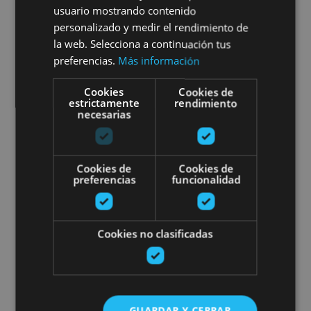
usuario mostrando contenido
Orientazio egokitua Iruñean
personalizado y medir el rendimiento de
la web. Selecciona a continuación tus
eta inguruetan
preferencias.
Más información
Cookies
Cookies de
estrictamente
rendimiento
necesarias
Pamplona
Irati ibaitik baltsan jaistea
Cookies de
Cookies de
preferencias
funcionalidad
Cookies no clasificadas
01 JUN - 03 OCT
Irati ibaitik baltsan jaistea
GUARDAR Y CERRAR