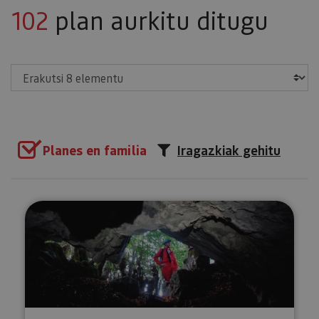
102
plan aurkitu ditugu
Erakutsi
Planes en familia
Iragazkiak gehitu
Espeleologia Lezealden