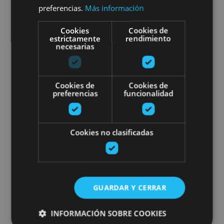
preferencias.
Más información
Embalse de Alloz, Alloz
Cookies
Cookies de
estrictamente
rendimiento
necesarias
Piraguen eta pedalontzien aloka
Cookies de
Cookies de
preferencias
funcionalidad
02 ABR - 06 SEP
Cookies no clasificadas
Piraguen eta pedalontzien
alokairua
GUARDAR Y CERRAR
INFORMACIÓN SOBRE COOKIES
Embalse de Alloz, Alloz