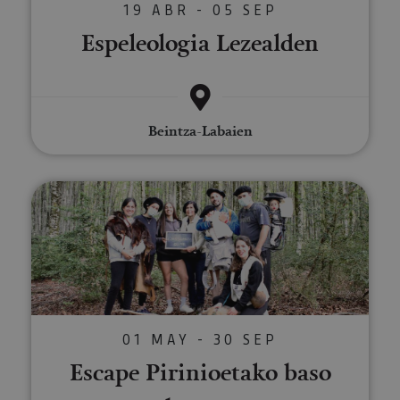
19 ABR - 05 SEP
Espeleologia Lezealden
Beintza-Labaien
Escape Pirinioetako baso batea
01 MAY - 30 SEP
Escape Pirinioetako baso