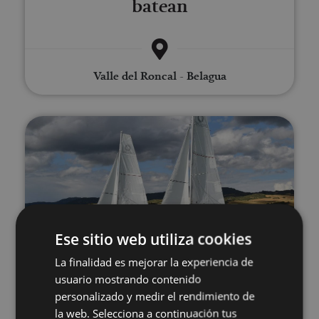
batean
Valle del Roncal - Belagua
Paseoak belaontzian
Ese sitio web utiliza cookies
02 MAY - 30 AGO
La finalidad es mejorar la experiencia de
Paseoak belaontzian
usuario mostrando contenido
personalizado y medir el rendimiento de
la web. Selecciona a continuación tus