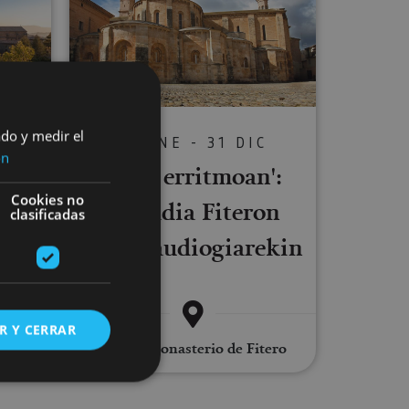
ado y medir el
01 ENE - 31 DIC
ón
C
'Zure erritmoan':
eko
Cookies no
ibilaldia Fiteron
clasificadas
barna audiogiarekin
R Y CERRAR
esa
Fitero, Monasterio de Fitero