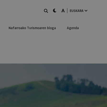
BILATU
dark-mode
A-mode
EUSKARA
Nafarroako Turismoaren bloga
Agenda