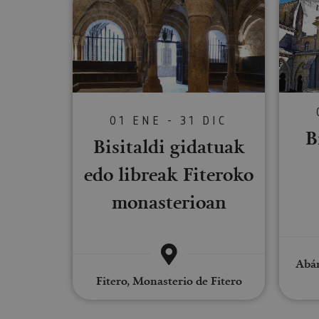
Cookies estrictam
Las cookies estrictam
gestión de cuentas. E
Nombre
01 ENE - 31 DIC
CookieScriptConse
B
Bisitaldi gidatuak
edo libreak Fiteroko
JSESSIONID
monasterioan
COOKIE_SUPPORT
Abár
Nombre
Fitero, Monasterio de Fitero
Nombre
Nombre
_hjSession_3655069
Provee
Nombre
/
Domin
LFR_SESSION_STAT
C
GUEST_LANGUAGE_