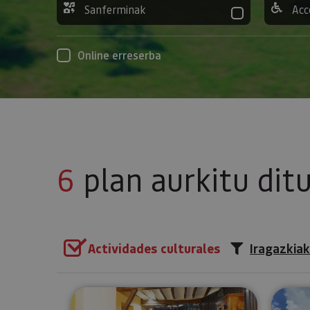
Sanferminak
Acc
Online erreserba
6
plan aurkitu dit
Actividades culturales
Iragazkiak
Bisitatu Urdazubiko monaster