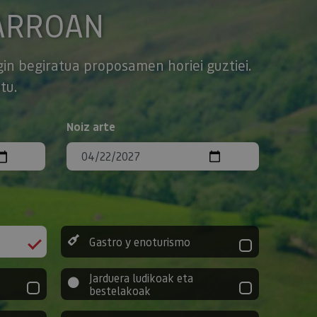
ARROAN
gin begiratua proposamen horiei guztiei.
tu.
Noiz arte
Gastro y enoturismo
Jarduera ludikoak eta
bestelakoak