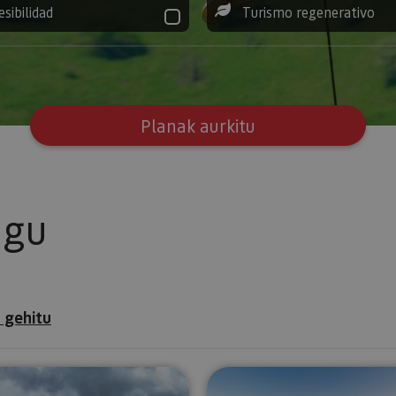
esibilidad
Turismo regenerativo
Planak aurkitu
ugu
 gehitu
ioa eta bertako museoa
Visita guiada por las leyendas e historia del Pirineo N
Bisitaldia 