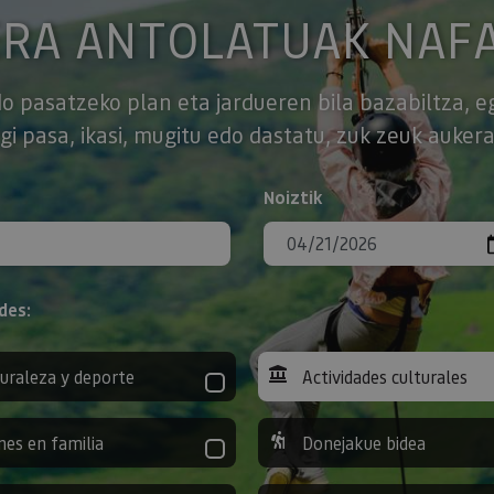
ERA ANTOLATUAK NAF
o pasatzeko plan eta jardueren bila bazabiltza, e
gi pasa, ikasi, mugitu edo dastatu, zuk zeuk aukera
Noiztik
des:
uraleza y deporte
Actividades culturales
nes en familia
Donejakue bidea