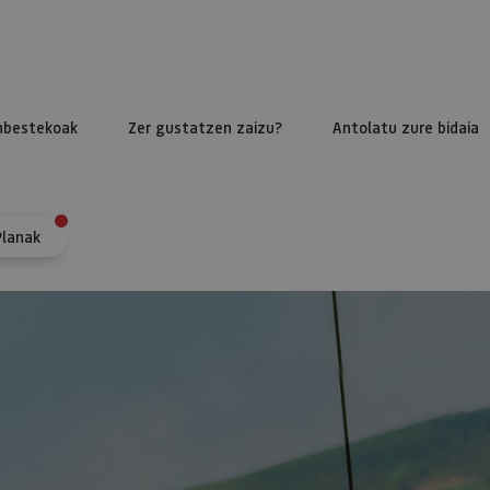
nbestekoak
Zer gustatzen zaizu?
Antolatu zure bidaia
Planak