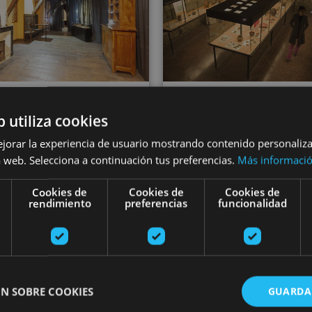
12 ABR - 31 DIC
b utiliza cookies
itatu Urdazubiko
VARIAS FECHA
Tuterako Muse
ejorar la experiencia de usuario mostrando contenido personaliz
onasterioa eta
 web. Selecciona a continuación tus preferencias.
Más informaci
Decanal jaureg
bertako museoa
Cookies de
Cookies de
Cookies de
rendimiento
preferencias
funcionalidad
Monasterio de Urdax,
Urdazubi/Urdax
Tudela
N SOBRE COOKIES
GUARDA
ldia
Viaje astronómico por la Ribera de Navarra
Bisita gida