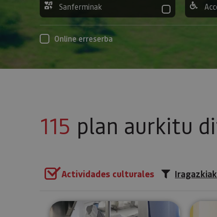
Sanferminak
Acc
Online erreserba
115
plan aurkitu d
Actividades culturales
Iragazkiak
Bisita gidatua gaztandegira M