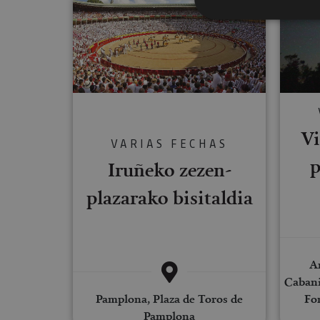
Cookies estrictam
Las cookies estrictam
gestión de cuentas. E
Vi
Nombre
VARIAS FECHAS
p
CookieScriptConse
Iruñeko zezen-
plazarako bisitaldia
JSESSIONID
COOKIE_SUPPORT
Ar
Cabanil
Pamplona, Plaza de Toros de
Fon
Pamplona
Nombre