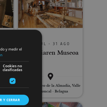
S
13 JUL - 31 AGO
oa-
ado y medir el
Almadiaren Museoa
ón
ia
Cookies no
clasificadas
Burgui, Museo de la Almadía, Valle
del Roncal - Belagua
R Y CERRAR
tua Eugiko Munizioen Errege Fabrikara
Bisita gidatua Hilarrien Museora