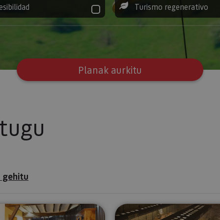
esibilidad
Turismo regenerativo
Planak aurkitu
itugu
 gehitu
arengo
Bisitatu Urdazubiko monasterioa eta bertako museo
Tuterako M