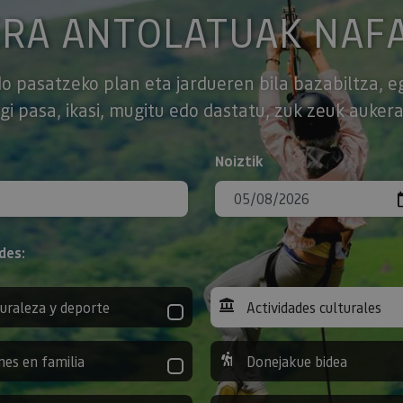
ERA ANTOLATUAK NAF
o pasatzeko plan eta jardueren bila bazabiltza, e
gi pasa, ikasi, mugitu edo dastatu, zuk zeuk aukera
Noiztik
des:
uraleza y deporte
Actividades culturales
nes en familia
Donejakue bidea