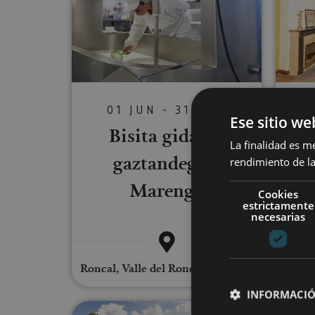
01 JUN - 31 AGO
Ese sitio we
Bis
Bisita gidatua
La finalidad es m
m
gaztandegira
rendimiento de la
Marengo
Cookies
estrictamente
necesarias
Roncal, Valle del Roncal - Belagua
INFORMACIÓ
Iruñeko zezen-plazarako bisita