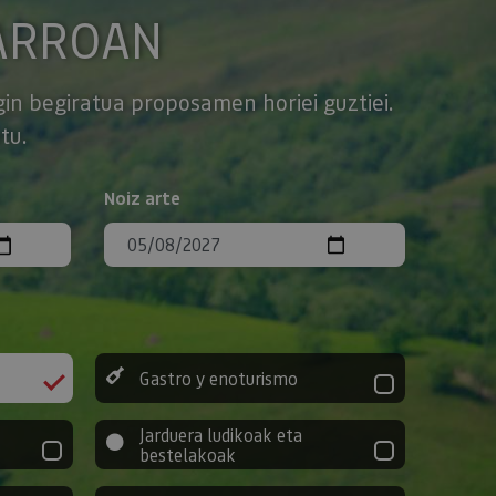
ARROAN
gin begiratua proposamen horiei guztiei.
tu.
Noiz arte
Gastro y enoturismo
Jarduera ludikoak eta
bestelakoak