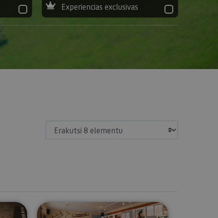
Experiencias exclusivas
Erakutsi
a
useoa-Decanal jauregia
Almadiaren Museoa