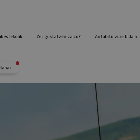
nbestekoak
Zer gustatzen zaizu?
Antolatu zure bidaia
Planak