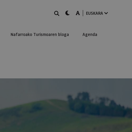
BILATU
dark-mode
A-mode
EUSKARA
Nafarroako Turismoaren bloga
Agenda