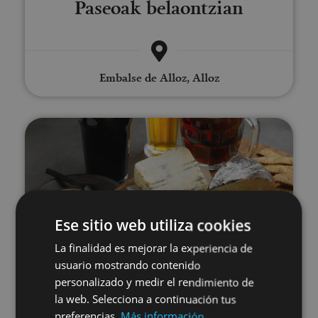
Paseoak belaontzian
Embalse de Alloz, Alloz
Garagardoa dastatzea Araitzen
Ese sitio web utiliza cookies
01 MAY - 31 AGO
La finalidad es mejorar la experiencia de
Garagardoa dastatzea
usuario mostrando contenido
personalizado y medir el rendimiento de
Araitzen
la web. Selecciona a continuación tus
preferencias.
Más información