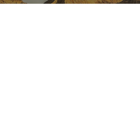
NAFARROA INSTAGRAMEN
Nafarroaren edertasun
guztia, zuzenean zure feed-
ean
Turismoaren Instagram Ofiziala