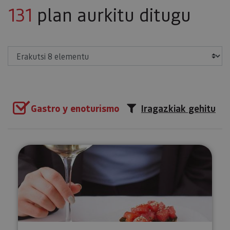
131
plan aurkitu ditugu
Erakutsi
Gastro y enoturismo
Iragazkiak gehitu
Nafarroako ardo ekologikoen d