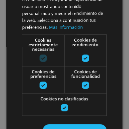
Marengo
usuario mostrando contenido
personalizado y medir el rendimiento de
la web. Selecciona a continuación tus
preferencias.
Más información
Roncal, Valle del Roncal - Belagua
Cookies
Cookies de
estrictamente
rendimiento
necesarias
Afari pribatua Mencoen Jauregia
Cookies de
Cookies de
preferencias
funcionalidad
01 JUN - 31 OCT
Cookies no clasificadas
Afari pribatua Mencoen
Jauregian