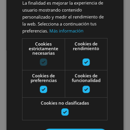
Marengo
La finalidad es mejorar la experiencia de
usuario mostrando contenido
personalizado y medir el rendimiento de
la web. Selecciona a continuación tus
Roncal, Valle del Roncal - Belagua
preferencias.
Más información
Cookies
Cookies de
estrictamente
rendimiento
Afari pribatua Mencoen Jauregia
necesarias
Cookies de
Cookies de
preferencias
funcionalidad
01 JUN - 31 OCT
Cookies no clasificadas
Afari pribatua Mencoen
Jauregian