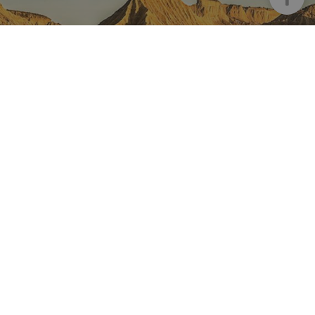
NAFARROA INSTAGRAMEN
Nafarroaren edertasun
guztia, zuzenean zure feed-
ean
Turismoaren Instagram Ofiziala