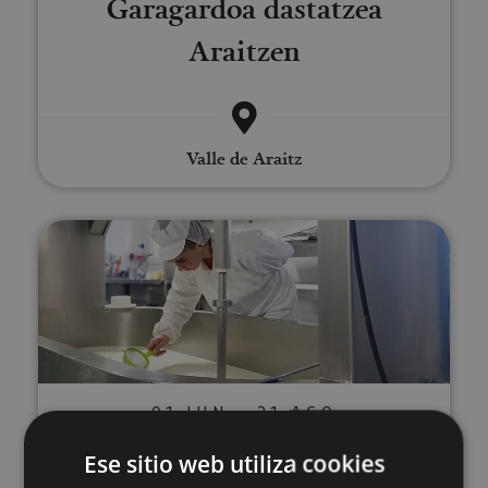
Garagardoa dastatzea
Araitzen
Valle de Araitz
Bisita gidatua gaztandegira Ma
01 JUN - 31 AGO
Bisita gidatua gaztandegira
Ese sitio web utiliza cookies