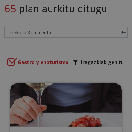
65
plan aurkitu ditugu
Erakutsi
Gastro y enoturismo
Iragazkiak gehitu
Nafarroako ardo ekologikoen d